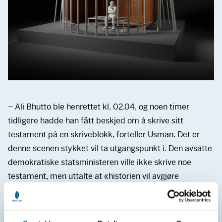
– Ali Bhutto ble henrettet kl. 02.04, og noen timer
tidligere hadde han fått beskjed om å skrive sitt
testament på en skriveblokk, forteller Usman. Det er
denne scenen stykket vil ta utgangspunkt i. Den avsatte
demokratiske statsministeren ville ikke skrive noe
testament, men uttalte at «historien vil avgjøre
innholdet av hans testament», forklarer Usman.
– Han var aristokrat, folkelig, full av intriger,