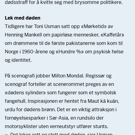
dødsstraff for å kvitte seg med brysomme politikere.
Lek med døden
Tidligere har Toni Usman satt opp «Mørketid» av
Henning Mankell om papirløse mennesker, «Kaffetår»
om drømmene til de første pakistanerne som kom til
Norge i 1960-årene og «Hundre %» om psykisk helse
og identitet.
På scenografi jobber Milton Mondal. Regissør og
scenograf forteller at scenerommet preges av en
«dødens sylinder» som fungerer som et symbolsk
fangehull. Inspirasjonen er hentet fra Maut kā kuān,
urdu for dødens brønn. Det er en viktig attraksjon i
fornøyelsesparker i Sør-Asia, en rundsilo der
motorsyklister uten verneutstyr utfører stunts.
– Det lekes rett og slett med døden, sier Usman.