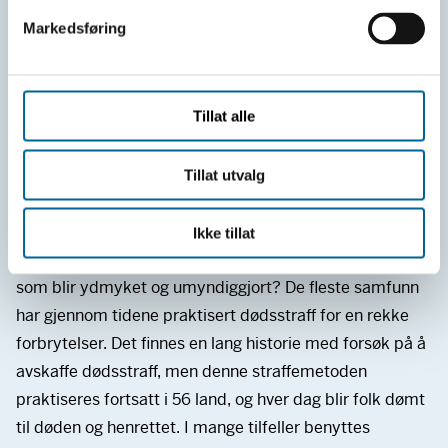
Stykket utspiller seg natt til dødsstraffen, mens klokken
v
Markedsføring
tikker.
a
– Samtidig ligger spørsmålet på overflaten om
l
g
dødsstraff som inhuman straffemetode. Jeg er på jakt
Tillat alle
etter nye og meningsfylte historier som treffer nye
publikumsgrupper, sier regissøren.
– Jeg har lyst til å fortelle en historie om dødsstraff
Tillat utvalg
versus storpolitikk, og vil undersøke hva et totalitært
regimes forsøk på å bryte ned nervene hans gjorde med
Ikke tillat
hans sinnstilstand. Hva tenker en ressurssterk person
som blir ydmyket og umyndiggjort? De fleste samfunn
har gjennom tidene praktisert dødsstraff for en rekke
forbrytelser. Det finnes en lang historie med forsøk på å
avskaffe dødsstraff, men denne straffemetoden
praktiseres fortsatt i 56 land, og hver dag blir folk dømt
til døden og henrettet. I mange tilfeller benyttes