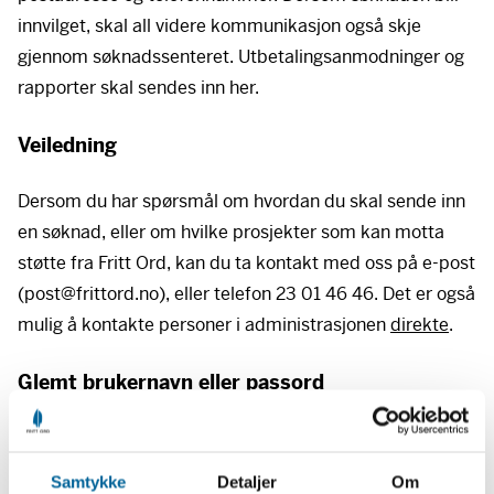
innvilget, skal all videre kommunikasjon også skje
gjennom søknadssenteret. Utbetalingsanmodninger og
rapporter skal sendes inn her.
Veiledning
Dersom du har spørsmål om hvordan du skal sende inn
en søknad, eller om hvilke prosjekter som kan motta
støtte fra Fritt Ord, kan du ta kontakt med oss på e-post
(post@frittord.no), eller telefon 23 01 46 46. Det er også
mulig å kontakte personer i administrasjonen
direkte
.
Glemt brukernavn eller passord
Brukernavnet ditt hos oss er e-postadressen din.
Dersom du har glemt passordet ditt, kan du trykke på
Samtykke
Detaljer
Om