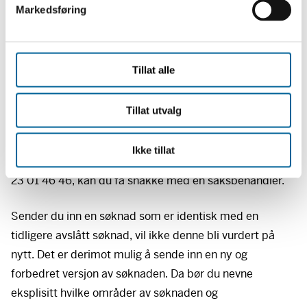
v
Markedsføring
Ords hjemmeside. Svarene sendes ut i to omganger,
a
hvor søknader om over kr 100 000 får svar først.
l
g
Dersom du ikke har fått svar i første omgang, er din
Tillat alle
søknad fortsatt under behandling.
Avslag
Tillat utvalg
Fritt Ord gir ikke formelle begrunnelser på avslag, men
Ikke tillat
dersom du tar kontakt på
post@frittord.no
eller telefon
23 01 46 46, kan du få snakke med en saksbehandler.
Sender du inn en søknad som er identisk med en
tidligere avslått søknad, vil ikke denne bli vurdert på
nytt. Det er derimot mulig å sende inn en ny og
forbedret versjon av søknaden. Da bør du nevne
eksplisitt hvilke områder av søknaden og