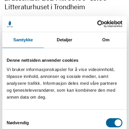
Litteraturhuset i Trondheim
Samtykke
Detaljer
Om
Mandag 2. desember kl 9-15
Sted: Litteraturhuset i Trondheim
For lærere over hele midt-Norge
Denne nettsiden anvender cookies
Vi bruker informasjonskapsler for å vise videoinnhold,
tilpasse innhold, annonser og sosiale medier, samt
analysere trafikk. Informasjon deles med våre partnere
og tjenesteleverandører, som kan kombinere den med
annen data om deg.
S
Nødvendig
a