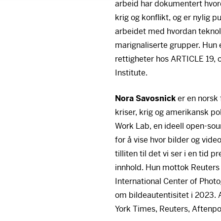
arbeid har dokumentert hvor
krig og konflikt, og er nylig p
arbeidet med hvordan teknolo
marignaliserte grupper. Hun er
rettigheter hos
ARTICLE
19, 
Institute.
Nora Savosnick
er en norsk
kriser, krig og amerikansk p
Work Lab, en ideell open-so
for å vise hvor bilder og vi
tilliten til det vi ser i en tid
innhold. Hun mottok Reuters 
International Center of Phot
om bildeautentisitet i 2023.
York Times, Reuters, Aftenp