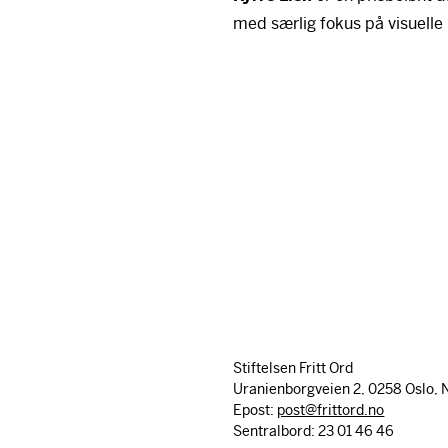
med særlig fokus på visuelle r
Stiftelsen Fritt Ord
Uranienborgveien 2, 0258 Oslo, 
Epost:
post@frittord.no
Sentralbord: 23 01 46 46