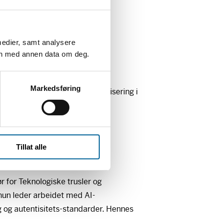
/Knut Olav Åmås
dani (
WITNESS
)
medier, samt analysere
en med annen data om deg.
ck (Show Your Work Lab)
Markedsføring
 (The Guardian): Visuell verifisering i
edet av Kyrre Lien
Tillat alle
ør for Teknologiske trusler og
 hun leder arbeidet med AI-
g og autentisitets-standarder. Hennes