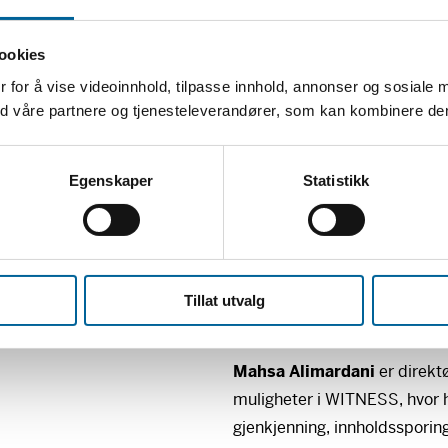
09:00 – 09:05 Innledning v
ookies
09:05 – 09:30: Mahsa Alimar
 for å vise videoinnhold, tilpasse innhold, annonser og sosiale 
med våre partnere og tjenesteleverandører, som kan kombinere d
09:30 – 09:45 Nora Savosni
Egenskaper
Statistikk
09:45 – 10:15 Manisha Ganguly
AI’ens tidsalder
10:15 – 10:45 Panelsamtale l
Tillat utvalg
Deltagere:
Mahsa Alimardani
er direkt
muligheter i
WITNESS
, hvor
gjenkjenning, innholdssporin