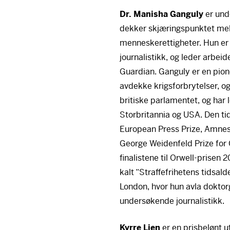
Dr. Manisha Ganguly
er und
dekker skjæringspunktet mel
menneskerettigheter. Hun er
journalistikk, og leder arbei
Guardian. Ganguly er en pione
avdekke krigsforbrytelser, og
britiske parlamentet, og har 
Storbritannia og
USA
. Den ti
European Press Prize, Amnes
George Weidenfeld Prize for
finalistene til Orwell-prisen 
kalt “Straffefrihetens tidsald
London, hvor hun avla doktor
undersøkende journalistikk.
Kyrre Lien
er en prisbelønt u