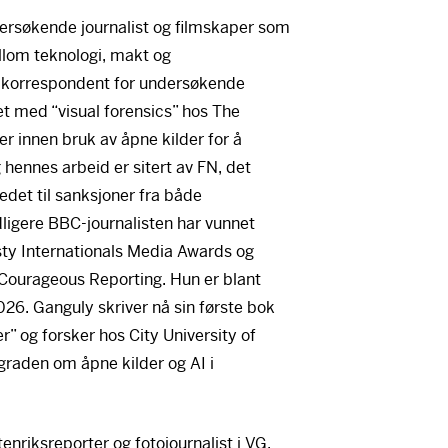
ersøkende journalist og filmskaper som
lom teknologi, makt og
 korrespondent for undersøkende
det med “visual forensics” hos The
r innen bruk av åpne kilder for å
 hennes arbeid er sitert av FN, det
ledet til sanksjoner fra både
dligere
BBC
-journalisten har vunnet
ty Internationals Media Awards og
 Courageous Reporting. Hun er blant
2026. Ganguly skriver nå sin første bok
er” og forsker hos City University of
graden om åpne kilder og AI i
tenriksreporter og fotojournalist i VG,