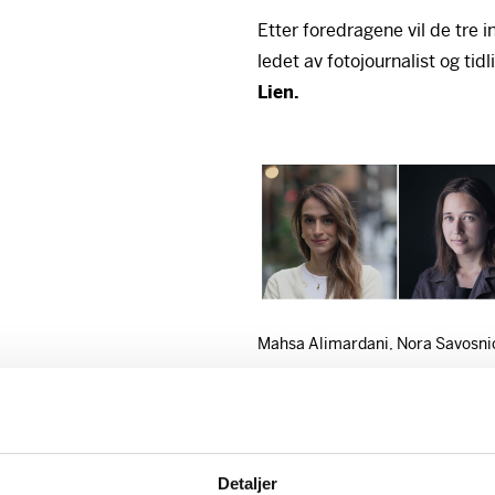
Etter foredragene vil de tre 
ledet av fotojournalist og ti
Lien.
Mahsa Alimardani, Nora Savosnic
Program:
08:30 Dørene åpnes.
Detaljer