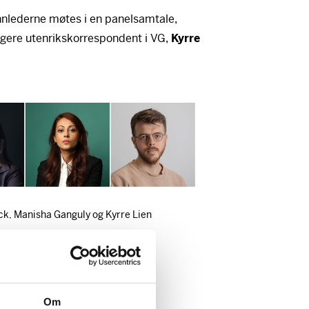
innlederne møtes i en panelsamtale,
dligere utenrikskorrespondent i VG,
Kyrre
k, Manisha Ganguly og Kyrre Lien
Om