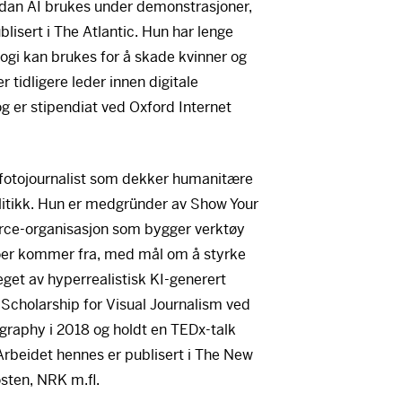
dan AI brukes under demonstrasjoner,
ublisert i The Atlantic. Hun har lenge
gi kan brukes for å skade kvinner og
 tidligere leder innen digitale
og er stipendiat ved Oxford Internet
 fotojournalist som dekker humanitære
olitikk. Hun er medgründer av Show Your
urce-organisasjon som bygger verktøy
deoer kommer fra, med mål om å styrke
 preget av hyperrealistisk KI-generert
Scholarship for Visual Journalism ved
ography i 2018 og holdt en TEDx-talk
 Arbeidet hennes er publisert i The New
osten,
NRK
m.fl.