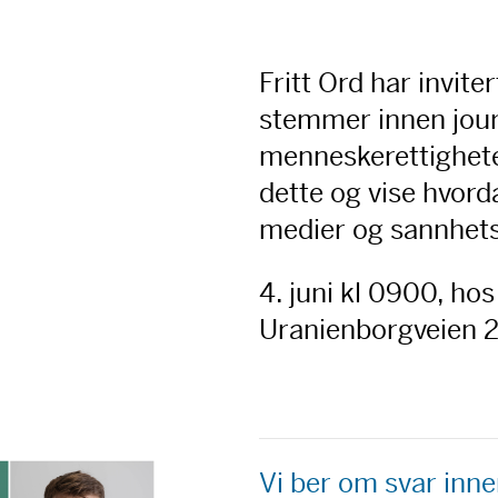
Fritt Ord har invite
stemmer innen journ
menneskerettighete
dette og vise hvord
medier og sannhets
4. juni kl 0900, hos
Uranienborgveien 2
Vi ber om svar inn