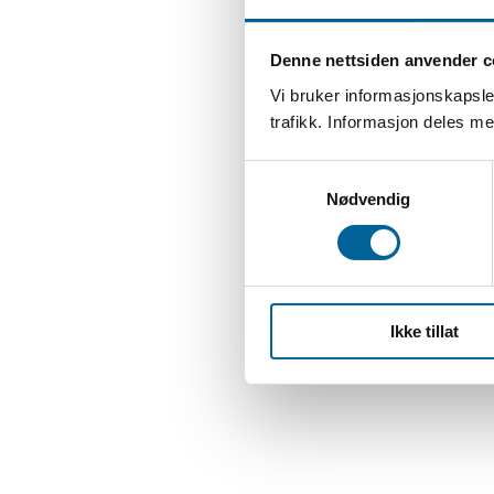
Denne nettsiden anvender c
Vi bruker informasjonskapsler
trafikk. Informasjon deles 
S
Nødvendig
a
m
t
y
k
Ikke tillat
k
e
v
a
l
g