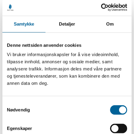
Samtykke
Detaljer
Om
Denne nettsiden anvender cookies
Vi bruker informasjonskapsler for å vise videoinnhold,
tilpasse innhold, annonser og sosiale medier, samt
analysere trafikk. Informasjon deles med våre partnere
og tjenesteleverandører, som kan kombinere den med
annen data om deg.
S
Nødvendig
a
m
t
Egenskaper
Nashi Groshi lager omfattende informasjon om
y