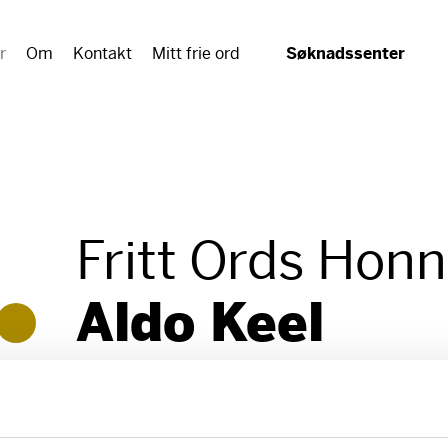
r
Om
Kontakt
Mitt frie ord
Søknadssenter
Fritt Ords Hon
Aldo Keel
For hans omfattende
forskningen.