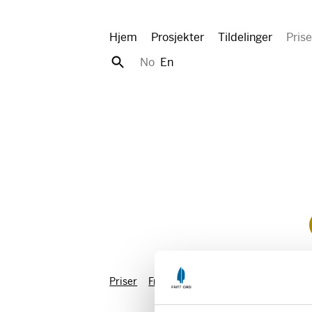
Hjem
Prosjekter
Tildelinger
Prise
No
En
Priser
Fritt Ords Honnør