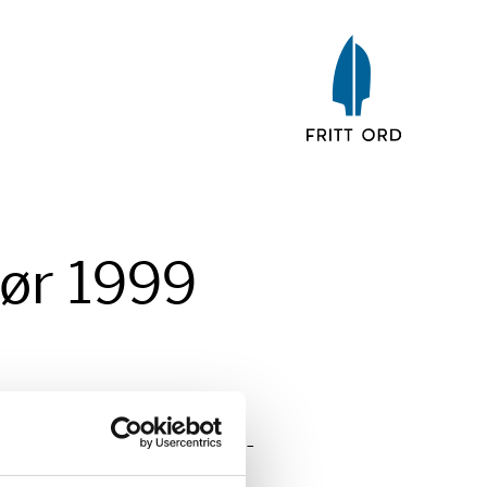
nør 1999
 bidrag til Bjørnson-