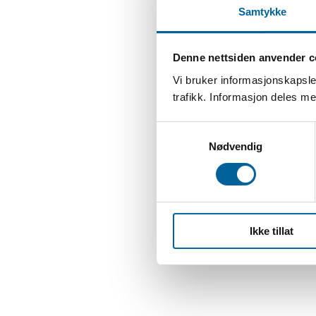
Samtykke
Denne nettsiden anvender c
Vi bruker informasjonskapsler
trafikk. Informasjon deles 
S
Nødvendig
a
m
t
y
k
Ikke tillat
k
e
v
a
l
g