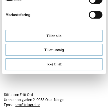
e
v
Markedsføring
a
Andrej Sahkarov. Foto: Vladimir Fedorenko, via RIA Novosti
l
archive
g
Tillat alle
Tillat utvalg
Ikke tillat
Stiftelsen Fritt Ord
Uranienborgveien 2, 0258 Oslo, Norge.
Epost:
post@frittord.no