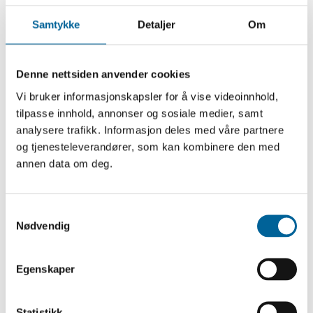
frie ord under trykket av et totalitært
regime. (Prisen ble gitt for innsats i
Samtykke
Detaljer
Om
1979)
Denne nettsiden anvender cookies
Vi bruker informasjonskapsler for å vise videoinnhold,
tilpasse innhold, annonser og sosiale medier, samt
analysere trafikk. Informasjon deles med våre partnere
og tjenesteleverandører, som kan kombinere den med
annen data om deg.
S
Nødvendig
a
m
t
Egenskaper
y
k
k
Statistikk