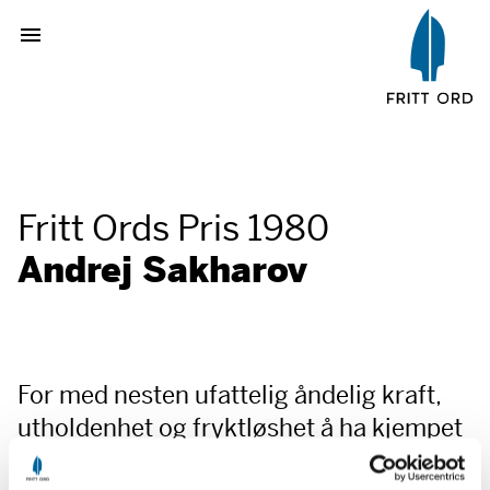
Fritt Ords Pris 1980
Andrej Sakharov
For med nesten ufattelig åndelig kraft,
utholdenhet og fryktløshet å ha kjempet
for og praktisert den frie tanke og det