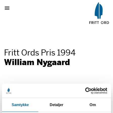
Fritt Ords Pris 1994
William Nygaard
For konsekvent og modig vern av
ytringsfriheten.
Samtykke
Detaljer
Om