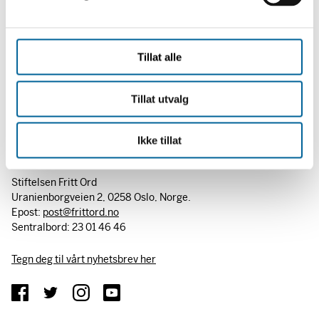
a
l
g
Tillat alle
Tillat utvalg
Ikke tillat
Stiftelsen Fritt Ord
Uranienborgveien 2, 0258 Oslo, Norge.
Epost:
post@frittord.no
Sentralbord: 23 01 46 46
Tegn deg til vårt nyhetsbrev her