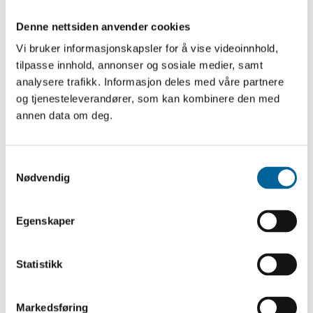
Denne nettsiden anvender cookies
Vi bruker informasjonskapsler for å vise videoinnhold,
tilpasse innhold, annonser og sosiale medier, samt
analysere trafikk. Informasjon deles med våre partnere
og tjenesteleverandører, som kan kombinere den med
annen data om deg.
S
Nødvendig
a
m
t
Egenskaper
y
k
k
Statistikk
Forlagsdirektør William Nygaard ble tildelt Fritt Ord prisen, og
benyttet samtidig anledningen til å kritisere regjeringen for sin
e
unnfallenhet i Rushdie-saken. Foto: Bård Gudim via NTB
v
Markedsføring