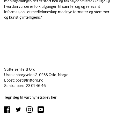
meningsmangfoldet er stort nok og takhøyden tilstrekkelig? Og
hvordan vurderer folk tilgangen til sannferdig og relevant
informasjon i et medielandskap med nye formater og stemmer
og kunstig intelligens?
Stiftelsen Fritt Ord
Uranienborgveien 2, 0258 Oslo, Norge.
Epost:
post@frittord.no
Sentralbord: 23 01 46 46
Tegn deg til vårt nyhetsbrev her