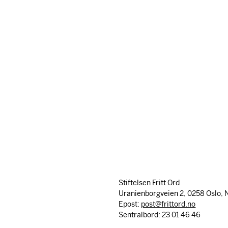
Stiftelsen Fritt Ord
Uranienborgveien 2, 0258 Oslo, 
Epost:
post@frittord.no
Sentralbord: 23 01 46 46