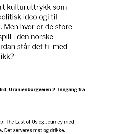
ert kulturuttrykk som
olitisk ideologi til
. Men hvor er de store
ill i den norske
rdan står det til med
tikk?
Ord, Uranienborgveien 2. Inngang fra
ep, The Last of Us og Journey med
re. Det serveres mat og drikke.