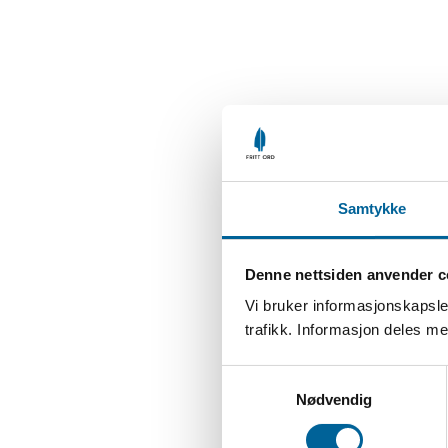
Samtykke
Denne nettsiden anvender c
Vi bruker informasjonskapsler
trafikk. Informasjon deles 
S
Nødvendig
a
m