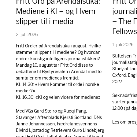
Fritt Ord på Arendalsuka:
Fritt O
Mediene i KI – og Hvem
journal
slipper til i media
– The F
Fellow
2. juli 2026
1. juli 2026
Fritt Ord er på Arendalsuka i august: Hvilke
stemmer slipper til i mediene? Og hvordan
Stiftelsen Fr
endrer kunstig intelligens journalistikken?
journaliststi
Mandag 10. august tar Fritt Ord disse to
Study of Jou
debattene til Bystyresalen i Arendal med to
Oxford, Engl
samtaler om medienes fremtid:
2027.
Kl. 14.30: «Hvem kommer til orde i norske
medier?»
Søknadsfris
Kl. 16.30: «KI og veien videre for mediene»
starter janu
12.00 (på da
Med VGs Gard Steiro og Xueqi Pang,
Stavanger Aftenblads Kjersti Sortland, DNs
Les om prosje
Janne Johannessen, Fædrelandsvennens
Eivind Ljøstad og Retrievers Guro Lindebjerg
samt Fritt Ords Tellef Raabe, Ammal Ahmed