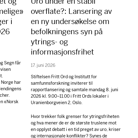
et og
Uro under en stabil
melige»
overflate?: Lansering av
er i
en ny undersøkelse om
2026
befolkningens syn på
ytrings- og
informasjonsfrihet
g Segn får
17. juni 2026
avisen
t.
Stiftelsen Fritt Ord og Institutt for
i Norge har
samfunnsforskning inviterer til
tlendingens
rapportlansering og samtale mandag 8. juni
cher.
2026 kl. 9.00–11.00 i Fritt Ords lokaler i
gen «Norsk
Uranienborgveien 2, Oslo.
Hvor trekker folk grenser for ytringsfriheten
og hva mener de er de største truslene mot
en opplyst debatt i en tid preget av uro, kriser
og internasjonale konflikter? Synes de