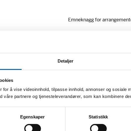
trekke tilbake samtykke
For å se innholdet må 
trekke tilbake samtykke
G
Emneknagg for arrangemente
G
Illustrasjon: Børge Bredenb
Detaljer
Abonner på Fritt 
ookies
Motta nyheter om utlysninger, t
invitasjoner til våre arrangem
 for å vise videoinnhold, tilpasse innhold, annonser og sosiale 
med våre partnere og tjenesteleverandører, som kan kombinere d
Registrer deg her
Egenskaper
Statistikk