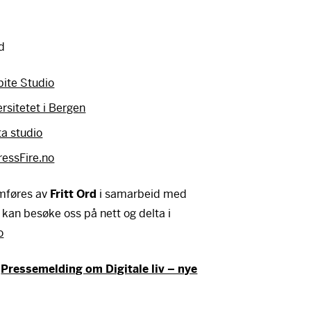
d
lbite Studio
rsitetet i Bergen
a studio
ressFire.no
omføres av
Fritt Ord
i samarbeid med
u kan besøke oss på nett og delta i
o
:
Pressemelding om Digitale liv – nye
ger det en video
ger det en video
du først akseptere cookies. Du kan