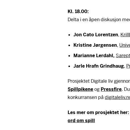
Kl. 18.00:
Delta i en åpen diskusjon me
Jon Cato Lorentzen
,
Kril
Kristine Jørgensen
,
Unive
Marianne Lerdahl,
Sarept
Jarle Hrafn Grindhaug
,
P
Prosjektet Digitale liv gjenn
Spillpikene
og
Pressfire
. D
konkurransen på
digitaleliv.n
Les mer om prosjektet her
Her lig
ord om spill
Her lig
For å se innholdet må 