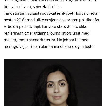
meiningsfullt å bidra til Fritt Ords viktige arbeid i den
tida vi no lever i, seier Hadia Tajik.
Tajik startar i august i advokatselskapet Haavind, etter
nesten 20 år med ulike nasjonale verv som politikar for
Arbeidarpartiet. Tajik har vore statsråd i to ulike
regjeringar, og er utdanna journalist og jurist med
mastergrad i menneskerettar. No jobbar ho med
næringslivsjus, innan blant anna offshore og industri.