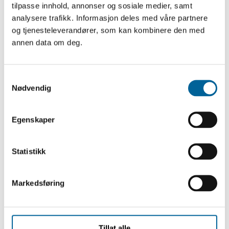
tilpasse innhold, annonser og sosiale medier, samt
analysere trafikk. Informasjon deles med våre partnere
og tjenesteleverandører, som kan kombinere den med
annen data om deg.
Abonner på Fritt Ords nyhetsbrev
Motta nyheter om utlysninger, tildelinger, søknadsfrister
S
og priser og invitasjoner til våre arrangementer.
Nødvendig
a
m
Registrer deg her
t
Egenskaper
y
k
k
Statistikk
e
v
Markedsføring
Nyheter
a
l
g
Se alle
Tillat alle