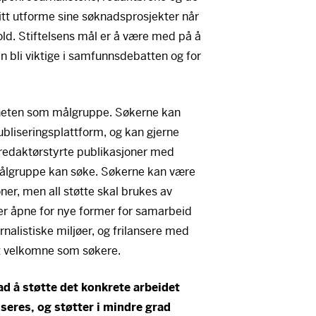
ritt utforme sine søknadsprosjekter når
old. Stiftelsens mål er å være med på å
n bli viktige i samfunnsdebatten og for
nheten som målgruppe. Søkerne kan
ubliseringsplattform, og kan gjerne
, redaktørstyrte publikasjoner med
lgruppe kan søke. Søkerne kan være
ner, men all støtte skal brukes av
 er åpne for nye former for samarbeid
nalistiske miljøer, og frilansere med
lt velkomne som søkere.
ad å støtte det konkrete arbeidet
seres, og støtter i mindre grad