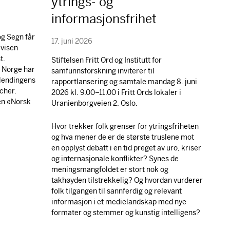
ytrings- og
informasjonsfrihet
g Segn får
17. juni 2026
avisen
t.
Stiftelsen Fritt Ord og Institutt for
i Norge har
samfunnsforskning inviterer til
tlendingens
rapportlansering og samtale mandag 8. juni
cher.
2026 kl. 9.00–11.00 i Fritt Ords lokaler i
gen «Norsk
Uranienborgveien 2, Oslo.
Hvor trekker folk grenser for ytringsfriheten
og hva mener de er de største truslene mot
en opplyst debatt i en tid preget av uro, kriser
og internasjonale konflikter? Synes de
meningsmangfoldet er stort nok og
takhøyden tilstrekkelig? Og hvordan vurderer
folk tilgangen til sannferdig og relevant
informasjon i et medielandskap med nye
formater og stemmer og kunstig intelligens?