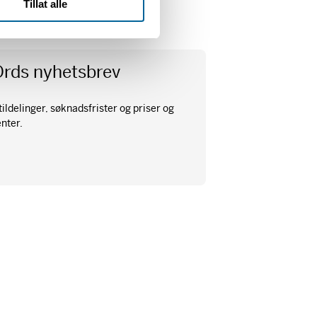
Tillat alle
et til dette.
Ords nyhetsbrev
ildelinger, søknadsfrister og priser og
enter.