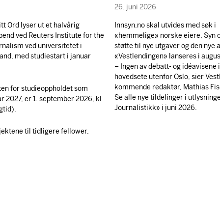
26. juni 2026
itt Ord lyser ut et halvårig
Innsyn.no skal utvides med søk i
pend ved Reuters Institute for the
«hemmelige» norske eiere, Syn o
rnalism ved universitetet i
støtte til nye utgaver og den nye 
and, med studiestart i januar
«Vestlendingen» lanseres i augus
– Ingen av debatt- og idéavisene 
hovedsete utenfor Oslo, sier Ves
kommende redaktør, Mathias Fis
ten for studieoppholdet som
Se alle nye tildelinger i utlysnin
ar 2027, er 1. september 2026, kl
Journalistikk» i juni 2026.
gtid).
ktene til tidligere fellower.