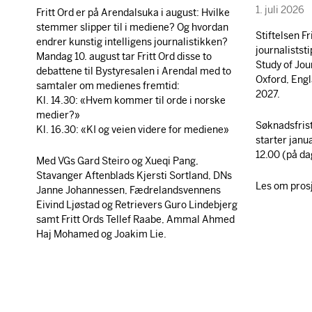
1. juli 2026
Fritt Ord er på Arendalsuka i august: Hvilke
stemmer slipper til i mediene? Og hvordan
Stiftelsen Fr
endrer kunstig intelligens journalistikken?
journaliststi
Mandag 10. august tar Fritt Ord disse to
Study of Jou
debattene til Bystyresalen i Arendal med to
Oxford, Engl
samtaler om medienes fremtid:
2027.
Kl. 14.30: «Hvem kommer til orde i norske
medier?»
Søknadsfris
Kl. 16.30: «KI og veien videre for mediene»
starter janu
12.00 (på da
Med VGs Gard Steiro og Xueqi Pang,
Stavanger Aftenblads Kjersti Sortland, DNs
Les om prosje
Janne Johannessen, Fædrelandsvennens
Eivind Ljøstad og Retrievers Guro Lindebjerg
samt Fritt Ords Tellef Raabe, Ammal Ahmed
Haj Mohamed og Joakim Lie.