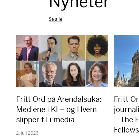
Nyheter
Se alle
Fritt Ord på Arendalsuka:
Fritt O
Mediene i KI – og Hvem
journal
slipper til i media
– The F
Fellow
2. juli 2026