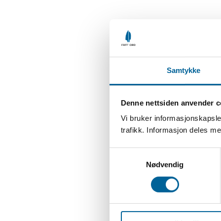
Samtykke
Denne nettsiden anvender c
Vi bruker informasjonskapsler
trafikk. Informasjon deles 
S
Nødvendig
a
m
t
y
k