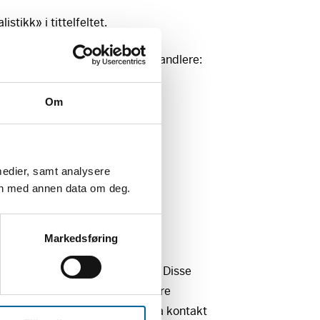
stikk» i tittelfeltet.
erne kontakt med våre saksbehandlere:
14640
Om
49
3014648
medier, samt analysere
rektør (e-postadresse:
en med annen data om deg.
til Norsk journalistikk kommer
Markedsføring
urnalistikkrelaterte områder som
oto og journalistisk sakprosa. Disse
eringer for Fritt Ord i de ordinære
e innunder denne ordningen. Ta kontakt