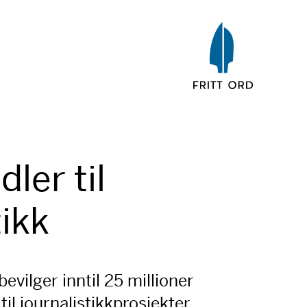
ler til
tikk
bevilger inntil 25 millioner
 til journalistikkprosjekter.