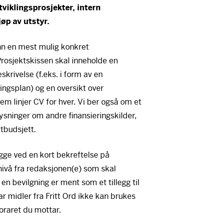
tviklingsprosjekter, intern
øp av utstyr.
nn en mest mulig konkret
Prosjektskissen skal inneholde en
skrivelse (f.eks. i form av en
ringsplan) og en oversikt over
 linjer CV for hver. Vi ber også om et
sninger om andre finansieringskilder,
tbudsjett.
gge ved en kort bekreftelse på
nivå fra redaksjonen(e) som skal
en bevilgning er ment som et tillegg til
ar midler fra Fritt Ord ikke kan brukes
noraret du mottar.