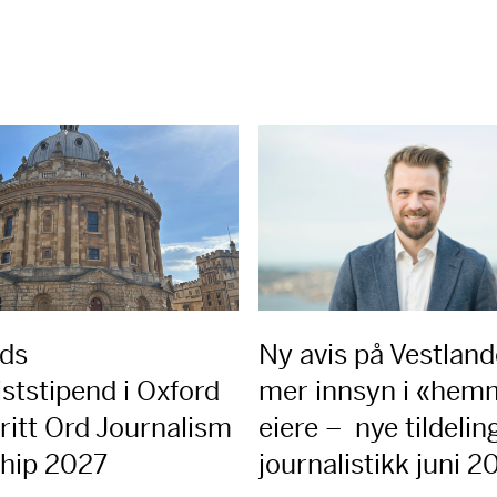
rds
Ny avis på Vestland
iststipend i Oxford
mer innsyn i «hem
ritt Ord Journalism
eiere – nye tildeling
ship 2027
journalistikk juni 