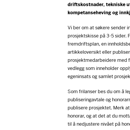
driftskostnader, tekniske u
kompetanseheving og innkj
Vi ber om at søkere sender i
prosjektskisse på 3-5 sider. 
fremdriftsplan, en innholdsbe
artikkeloversikt eller publise
prosjektmedarbeidere med fem
vedlegg som inneholder opply
egeninsats og samlet prosjek
Som frilanser bes du om å le
publiseringavtale og honorar
publisere prosjektet. Merk at 
honorar, og at det at du mott
til å nedjustere nivået på ho