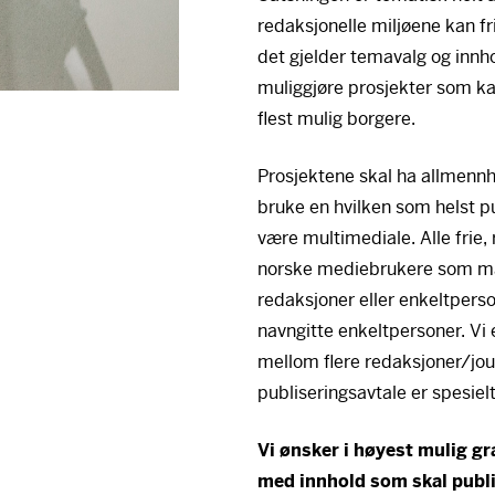
redaksjonelle miljøene kan f
det gjelder temavalg og innh
muliggjøre prosjekter som ka
flest mulig borgere.
Prosjektene skal ha allmen
bruke en hvilken som helst p
være multimediale. Alle frie
norske mediebrukere som må
redaksjoner eller enkeltperso
navngitte enkeltpersoner. Vi
mellom flere redaksjoner/jour
publiseringsavtale er spesie
Vi ønsker i høyest mulig gr
med innhold som skal publi