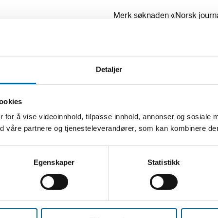
Merk søknaden «Norsk journali
For søknadsveiledning, ta gj
Hanne Vorland, telefon 230
Detaljer
Elin Lutnæs, telefon 230146
Ingvild Bjerkholt, telefon 2
ookies
 for å vise videoinnhold, tilpasse innhold, annonser og sosiale 
Eventuelt Knut Olav Åmås, di
med våre partnere og tjenesteleverandører, som kan kombinere d
knut.olav.amas@frittord.no)
I tillegg til midlene satt av 
Egenskaper
Statistikk
bevilgninger til sentrale, jo
dokumentarfilm, dokumentarf
fortsetter som viktige priorit
søknadsrundene og faller ikk