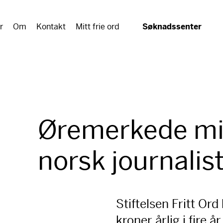
r
Om
Kontakt
Mitt frie ord
Søknadssenter
Øremerkede mid
norsk journalis
Stiftelsen Fritt Ord 
kroner årlig i fire år