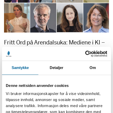
Fritt Ord på Arendalsuka: Mediene i KI –
og Hvem slipper til i media
2. juli 2026
Samtykke
Detaljer
Om
Fritt Ord er på Arendalsuka i august: Hvilke stemmer slipper til i
mediene? Og hvordan endrer kunstig intelligens
journalistikken? Mandag 10. august tar Fritt Ord disse to
debattene til Bystyresalen i Arendal med to samtaler om
Denne nettsiden anvender cookies
medienes fremtid:
Vi bruker informasjonskapsler for å vise videoinnhold,
Kl. 14.30: «Hvem kommer til orde i norske medier?»
tilpasse innhold, annonser og sosiale medier, samt
Kl. 16.30: «KI og veien videre for mediene»
analysere trafikk. Informasjon deles med våre partnere
og tjenesteleverandører, som kan kombinere den med
Med VGs Gard Steiro og Xueqi Pang, Stavanger Aftenblads