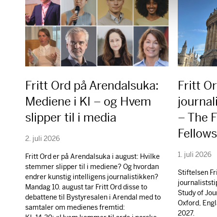
a
l
g
Fritt Ord på Arendalsuka:
Fritt O
Mediene i KI – og Hvem
journal
slipper til i media
– The F
Fellow
2. juli 2026
1. juli 2026
Fritt Ord er på Arendalsuka i august: Hvilke
stemmer slipper til i mediene? Og hvordan
Stiftelsen Fr
endrer kunstig intelligens journalistikken?
journaliststi
Mandag 10. august tar Fritt Ord disse to
Study of Jou
debattene til Bystyresalen i Arendal med to
Oxford, Engl
samtaler om medienes fremtid:
2027.