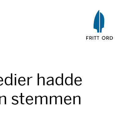
edier hadde
den stemmen