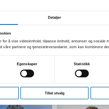
Motta nyheter om utlysninger, t
invitasjoner til våre arrangem
Detaljer
Registrer deg her
ookies
 for å vise videoinnhold, tilpasse innhold, annonser og sosiale 
med våre partnere og tjenesteleverandører, som kan kombinere d
Egenskaper
Statistikk
Tillat utvalg