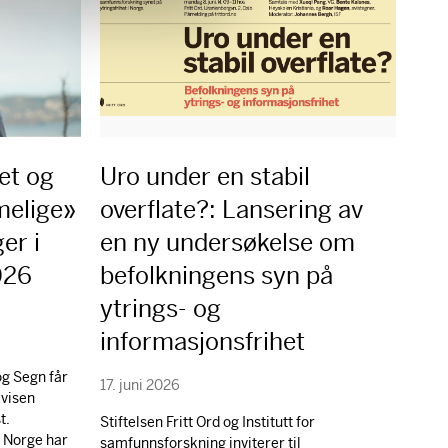
et og
Uro under en stabil
melige»
overflate?: Lansering av
er i
en ny undersøkelse om
2026
befolkningens syn på
ytrings- og
informasjonsfrihet
g Segn får
17. juni 2026
avisen
t.
Stiftelsen Fritt Ord og Institutt for
i Norge har
samfunnsforskning inviterer til