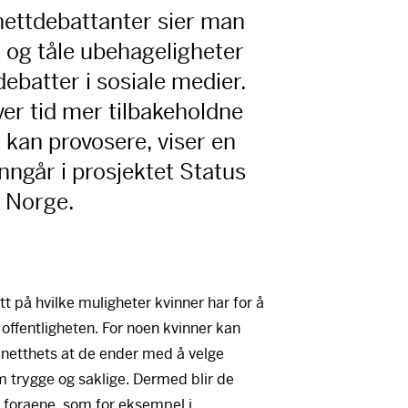
nettdebattanter sier man
og tåle ubehageligheter
 debatter i sosiale medier.
ver tid mer tilbakeholdne
 kan provosere, viser en
nngår i prosjektet Status
i Norge.
t på hvilke muligheter kvinner har for å
 offentligheten. For noen kvinner kan
netthets at de ender med å velge
 trygge og saklige. Dermed blir de
 foraene, som for eksempel i