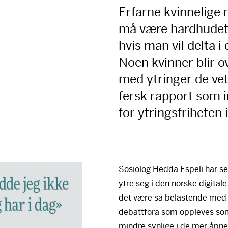
Erfarne kvinnelige 
må være hardhudet 
hvis man vil delta i
Noen kvinner blir o
med ytringer de vet
fersk rapport som i
for ytringsfriheten 
Sosiolog Hedda Espeli har set
ytre seg i den norske digitale
det være så belastende med 
debattfora som oppleves som
mindre synlige i de mer åpne