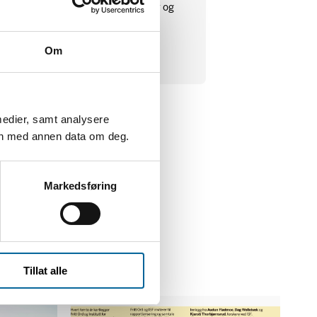
ildelinger, søknadsfrister og priser og
enter.
Om
medier, samt analysere
en med annen data om deg.
Markedsføring
Tillat alle