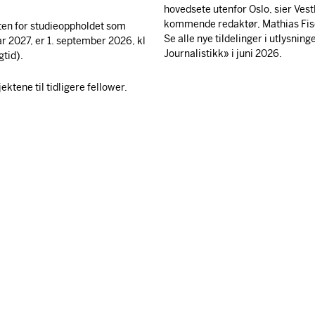
hovedsete utenfor Oslo, sier Ves
kommende redaktør, Mathias Fis
ten for studieoppholdet som
Se alle nye tildelinger i utlysnin
ar 2027, er 1. september 2026, kl
Journalistikk» i juni 2026.
gtid).
ktene til tidligere fellower.