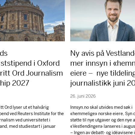
rds
Ny avis på Vestland
iststipend i Oxford
mer innsyn i «hem
ritt Ord Journalism
eiere – nye tildeling
ship 2027
journalistikk juni 
26. juni 2026
itt Ord lyser ut et halvårig
Innsyn.no skal utvides med søk i
pend ved Reuters Institute for the
«hemmelige» norske eiere, Syn o
rnalism ved universitetet i
støtte til nye utgaver og den nye 
and, med studiestart i januar
«Vestlendingen» lanseres i augus
– Ingen av debatt- og idéavisene 