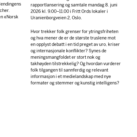
tlendingens
rapportlansering og samtale mandag 8. juni
cher.
2026 kl. 9.00–11.00 i Fritt Ords lokaler i
gen «Norsk
Uranienborgveien 2, Oslo.
Hvor trekker folk grenser for ytringsfriheten
og hva mener de er de største truslene mot
en opplyst debatt i en tid preget av uro, kriser
og internasjonale konflikter? Synes de
meningsmangfoldet er stort nok og
takhøyden tilstrekkelig? Og hvordan vurderer
folk tilgangen til sannferdig og relevant
informasjon i et medielandskap med nye
formater og stemmer og kunstig intelligens?