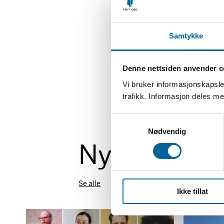
Samtykke
Denne nettsiden anvender c
Vi bruker informasjonskapsler
trafikk. Informasjon deles 
S
Nødvendig
a
Nyheter
m
t
y
k
Se alle
Ikke tillat
k
e
v