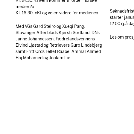
Kl. 14.30: «Hvem kommer til orde i norske
medier?»
Søknadsfris
Kl. 16.30: «KI og veien videre for mediene»
starter janu
12.00 (på da
Med VGs Gard Steiro og Xueqi Pang,
Stavanger Aftenblads Kjersti Sortland, DNs
Les om prosje
Janne Johannessen, Fædrelandsvennens
Eivind Ljøstad og Retrievers Guro Lindebjerg
samt Fritt Ords Tellef Raabe, Ammal Ahmed
Haj Mohamed og Joakim Lie.