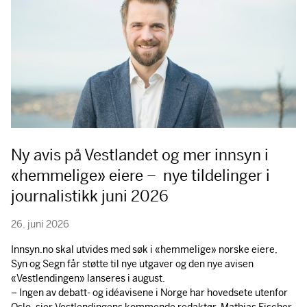
Ny avis på Vestlandet og mer innsyn i
«hemmelige» eiere – nye tildelinger i
journalistikk juni 2026
26. juni 2026
Innsyn.no skal utvides med søk i «hemmelige» norske eiere,
Syn og Segn får støtte til nye utgaver og den nye avisen
«Vestlendingen» lanseres i august.
– Ingen av debatt- og idéavisene i Norge har hovedsete utenfor
Oslo, sier Vestlendingens kommende redaktør, Mathias Fischer.