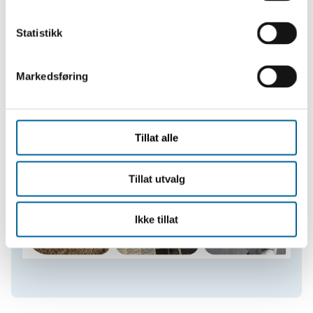
k
k
Statistikk
e
v
Markedsføring
a
l
g
Tillat alle
Tillat utvalg
Ikke tillat