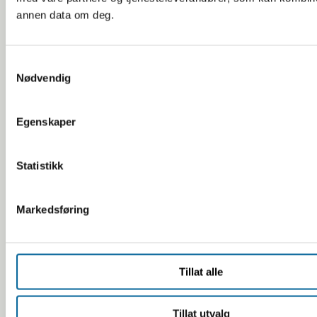
annen data om deg.
22. juli
2021
S
Nødvendig
a
Krise
m
t
2020
Egenskaper
y
k
Tegn
k
Statistikk
2019
e
v
Markedsføring
a
Propaganda
l
2018
g
Tillat alle
Folkefiender
2017
Tillat utvalg