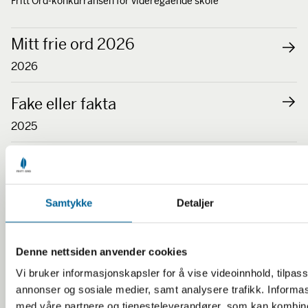
Fritt Ord-konkurransen for videregående skole
Mitt frie ord 2026
2026
Fake eller fakta
2025
Jeg skroller, altså er jeg
2024
Samtykke
Detaljer
Konspirasjonsteorier
2023
Denne nettsiden anvender cookies
Vi bruker informasjonskapsler for å vise videoinnhold, tilpass
Jeg er uenig
annonser og sosiale medier, samt analysere trafikk. Informa
2022
med våre partnere og tjenesteleverandører, som kan kombi