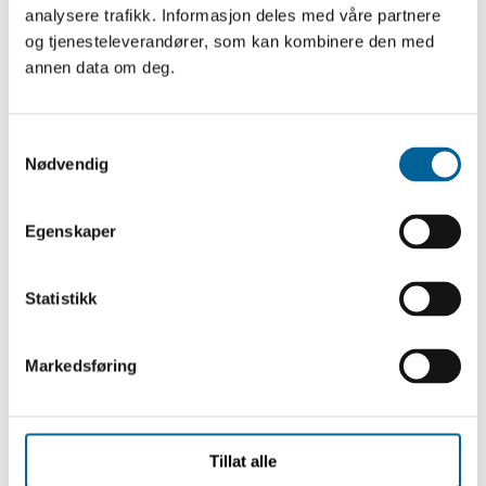
dokumenterte Gaza-krigene mellom Israel og Palestina i
analysere trafikk. Informasjon deles med våre partnere
2008–2009, 2012 og 2014 – de to siste gangene inne
og tjenesteleverandører, som kan kombinere den med
fra Gaza. Harald Henden reiste tilbake til Midtøsten for
annen data om deg.
å dekke krigen mellom Hamas og Israel i 2023 med den
hensikt å dra inn i Gaza hvis det hadde vært mulig.
S
Nødvendig
a
– Det er kritisk for informasjonstilgangen at Israel har
m
stengt adgangen for internasjonal presse i Gaza under
t
Egenskaper
den pågående krigen. Palestinske fotojournalister og
y
sivile som dokumenterer inne i Gaza i dag, gjør en helt
k
k
Statistikk
avgjørende jobb med livet som innsats, sier Grete
e
Brochmann.
v
Markedsføring
a
Harald Henden reiste til Kyiv i Ukraina allerede før
l
Russlands fullskalainvasjon 24. februar 2022 for å
g
dokumentere opptakten til invasjonen og angrepene i
Tillat alle
dagene som fulgte. Han har siden krigen startet vært på