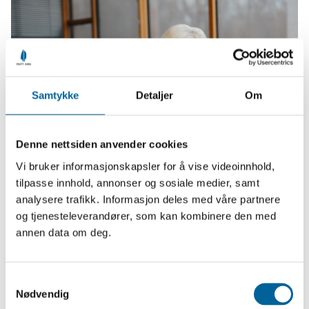
Samtykke
Detaljer
Om
Denne nettsiden anvender cookies
Vi bruker informasjonskapsler for å vise videoinnhold,
tilpasse innhold, annonser og sosiale medier, samt
analysere trafikk. Informasjon deles med våre partnere
Hilde Henriksen Waage
og tjenesteleverandører, som kan kombinere den med
annen data om deg.
– Hilde Henriksen Waage har vært uredd og
kompromissløs i sin sannhetssøken og sine krav om
S
større åpenhet om den norske konsensuspregede
Nødvendig
a
utenrikspolitikken og de sterke politiske nettverkene