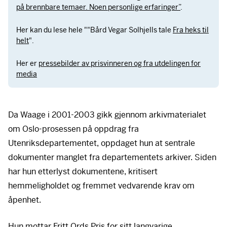
på brennbare temaer. Noen personlige erfaringer”
.
Her kan du lese hele ""Bård Vegar Solhjells tale
Fra heks til
helt
".
Her er
pressebilder av prisvinneren og fra utdelingen for
media
Da Waage i 2001-2003 gikk gjennom arkivmaterialet
om Oslo-prosessen på oppdrag fra
Utenriksdepartementet, oppdaget hun at sentrale
dokumenter manglet fra departementets arkiver. Siden
har hun etterlyst dokumentene, kritisert
hemmeligholdet og fremmet vedvarende krav om
åpenhet.
Hun mottar Fritt Ords Pris for sitt langvarige,