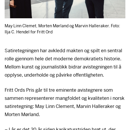
May Linn Clemet, Morten Mørland og Marvin Halleraker. Foto:
Ilja C. Hendel for Fritt Ord
Satiretegningen har avkledd makten og spilt en sentral
rolle gjennom hele det moderne demokratiets historie.
Mellom kunst og journalistikk bidrar avistegningen til å
opplyse, underholde og påvirke offentligheten.
Fritt Ords Pris går til tre eminente avistegnere som
sammen representerer mangfoldet og kvaliteten i norsk
satiretegning: May Linn Clement, Marvin Halleraker og
Morten Mørland.
– I år er det 20 år siden karikaturstriden brøt ut, der