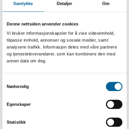
Samtykke
Detaljer
Om
Denne nettsiden anvender cookies
Vi bruker informasjonskapsler for å vise videoinnhold,
tilpasse innhold, annonser og sosiale medier, samt
analysere trafikk. Informasjon deles med våre partnere
og tjenesteleverandører, som kan kombinere den med
annen data om deg.
S
Nødvendig
a
m
t
Egenskaper
y
k
k
Statistikk
e