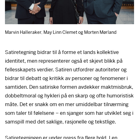
Marvin Halleraker, May Linn Clemet og Morten Mørland
Satiretegning bidrar til å forme et lands kollektive
identitet, men representerer også et skjevt blikk på
fellesskapets verdier. Satiren utfordrer autoriteter og
bidrar til debatt og kritikk av personer og fenomener i
samtiden. Den satiriske formen avdekker maktmisbruk,
dobbeltmoral og hykleri på en skarp og ofte humoristisk
måte. Det er snakk om en mer umiddelbar tilnærming
som taler til følelsene – en sjanger som har utviklet seg i
samspill med det saklige, rasjonelle og tekstlige.
Satiretegningen er under press fra flere hold. I en