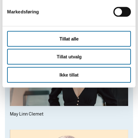
May Linn Clement tegner til Dag og Tid, 29. april 2025.
v
Foto: Sandra Haukanes Solesvik
Markedsføring
a
l
g
Tillat alle
Tillat utvalg
Ikke tillat
May Linn Clemet