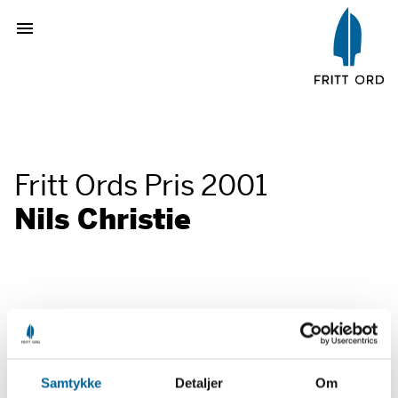
Fritt Ords Pris 2001
Nils Christie
For originale og selvstendige bidrag til
norsk og internasjonal samfunnsdebatt.
Samtykke
Detaljer
Om