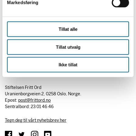
Markedsføring
Her kan du lese
talen styreleder Francis Sejersted
holdt
a
ved utdelingen av prisen.
l
g
Tillat alle
Tillat utvalg
Ikke tillat
Stiftelsen Fritt Ord
Uranienborgveien 2, 0258 Oslo, Norge.
Epost:
post@frittord.no
Sentralbord: 23 01 46 46
Tegn deg til vårt nyhetsbrev her