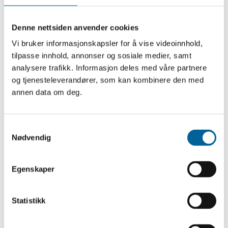
Denne nettsiden anvender cookies
Vi bruker informasjonskapsler for å vise videoinnhold,
tilpasse innhold, annonser og sosiale medier, samt
analysere trafikk. Informasjon deles med våre partnere
og tjenesteleverandører, som kan kombinere den med
annen data om deg.
S
Nødvendig
a
m
t
Egenskaper
y
Professor i kriminologi, Nils Christie tildeles Fritt Ords Pris
k
2001. Styreleder Francis Sejersted (th), overrakte prisen. Foto:
k
Statistikk
Heiko Junge / NTB. Ingen gjenbruk av fotografiet.
e
v