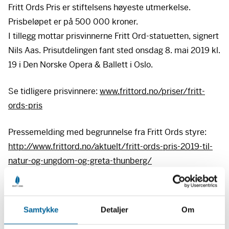
Fritt Ords Pris er stiftelsens høyeste utmerkelse.
Prisbeløpet er på 500 000 kroner.
I tillegg mottar prisvinnerne Fritt Ord-statuetten, signert
Nils Aas. Prisutdelingen fant sted onsdag 8. mai 2019 kl.
19 i Den Norske Opera & Ballett i Oslo.
Se tidligere prisvinnere:
www.frittord.no/priser/fritt-
ords-pris
Pressemelding med begrunnelse fra Fritt Ords styre:
http://www.frittord.no/aktuelt/fritt-ords-pris-2019-til-
natur-og-ungdom-og-greta-thunberg/
Kontakt
Fritt Ords styreleder: Grete Brochmann, mobil 992 78
Samtykke
Detaljer
Om
730