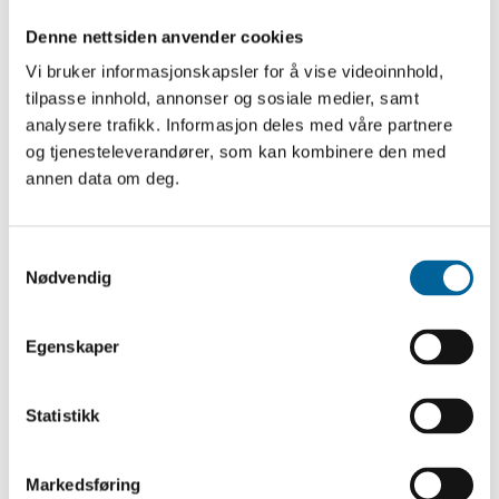
Fritt Ords direktør: Knut Olav Åmås, mobil 908 68 139
Natur og Ungdoms leder Gaute Eiterjord, mobil 468 92
Denne nettsiden anvender cookies
288
Vi bruker informasjonskapsler for å vise videoinnhold,
tilpasse innhold, annonser og sosiale medier, samt
Taler
analysere trafikk. Informasjon deles med våre partnere
og tjenesteleverandører, som kan kombinere den med
Grete Brochmanns tale til prisvinnerne
(pdf)
annen data om deg.
Gaute Eiterjords takketale
(pdf)
S
Abonner på Fritt Ords nyhetsbrev
Nødvendig
a
m
Motta nyheter om utlysninger, tildelinger, søknadsfrister
t
Egenskaper
og priser og invitasjoner til våre arrangementer.
y
k
Registrer deg her
k
Statistikk
e
v
Markedsføring
a