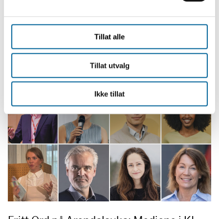
l
g
Nyheter
Tillat alle
Se alle
Tillat utvalg
Ikke tillat