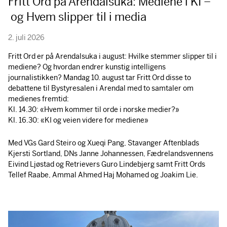
Fritt Ord på Arendalsuka: Mediene i KI –
og Hvem slipper til i media
2. juli 2026
Fritt Ord er på Arendalsuka i august: Hvilke stemmer slipper til i
mediene? Og hvordan endrer kunstig intelligens
journalistikken? Mandag 10. august tar Fritt Ord disse to
debattene til Bystyresalen i Arendal med to samtaler om
medienes fremtid:
Kl. 14.30: «Hvem kommer til orde i norske medier?»
Kl. 16.30: «KI og veien videre for mediene»
Med VGs Gard Steiro og Xueqi Pang, Stavanger Aftenblads
Kjersti Sortland, DNs Janne Johannessen, Fædrelandsvennens
Eivind Ljøstad og Retrievers Guro Lindebjerg samt Fritt Ords
Tellef Raabe, Ammal Ahmed Haj Mohamed og Joakim Lie.