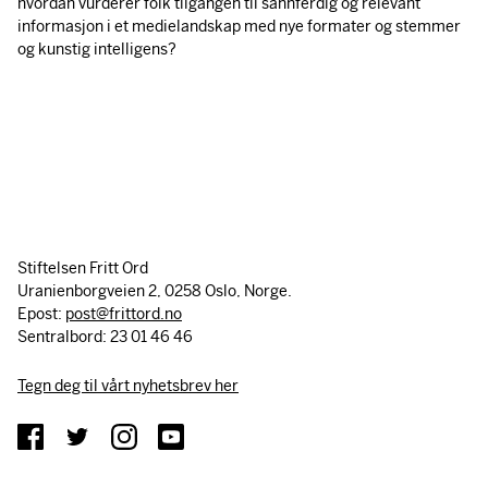
hvordan vurderer folk tilgangen til sannferdig og relevant
informasjon i et medielandskap med nye formater og stemmer
og kunstig intelligens?
Stiftelsen Fritt Ord
Uranienborgveien 2, 0258 Oslo, Norge.
Epost:
post@frittord.no
Sentralbord: 23 01 46 46
Tegn deg til vårt nyhetsbrev her