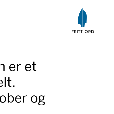
 er et
lt.
tober og