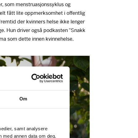
er, som menstruasjonssyklus og
elt fått lite oppmerksomhet i offentlig
fremtid der kvinners helse ikke lenger
nge. Hun driver også podkasten “Snakk
ema som dette innen kvinnehelse.
Om
medier, samt analysere
en med annen data om deg.