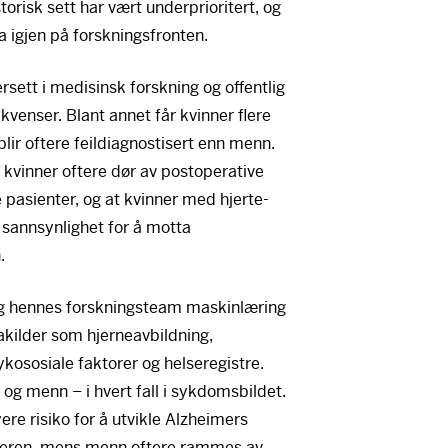
torisk sett har vært underprioritert, og
a igjen på forskningsfronten.
rsett i medisinsk forskning og offentlig
venser. Blant annet får kvinner flere
blir oftere feildiagnostisert enn menn.
 kvinner oftere dør av postoperative
pasienter, og at kvinner med hjerte-
sannsynlighet for å motta
.
og hennes forskningsteam maskinlæring
akilder som hjerneavbildning,
ykososiale faktorer og helseregistre.
r og menn – i hvert fall i sykdomsbildet.
re risiko for å utvikle Alzheimers
keren, mens menn oftere rammes av