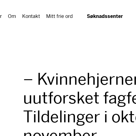
r
Om
Kontakt
Mitt frie ord
Søknadssenter
– Kvinnehjernen
uutforsket fagfe
Tildelinger i ok
november