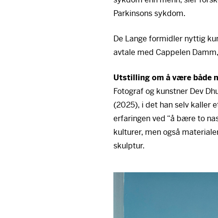
Parkinsons sykdom.
De Lange formidler nyttig ku
avtale med Cappelen Damm, o
Utstilling om å være både 
Fotograf og kunstner Dev Dhuns
(2025), i det han selv kaller
erfaringen ved “å bære to nas
kulturer, men også materialer
skulptur.