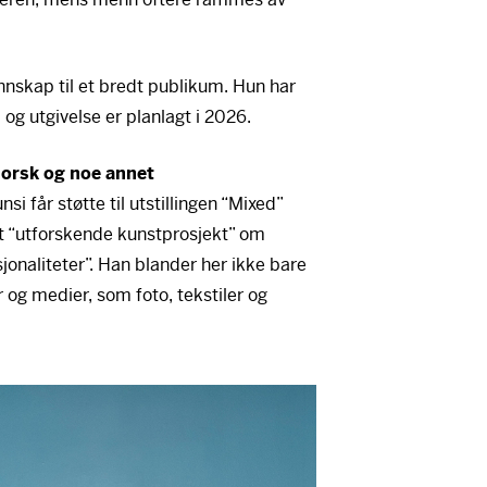
nnskap til et bredt publikum. Hun har
g utgivelse er planlagt i 2026.
norsk og noe annet
i får støtte til utstillingen “Mixed”
 et “utforskende kunstprosjekt” om
jonaliteter”. Han blander her ikke bare
 og medier, som foto, tekstiler og