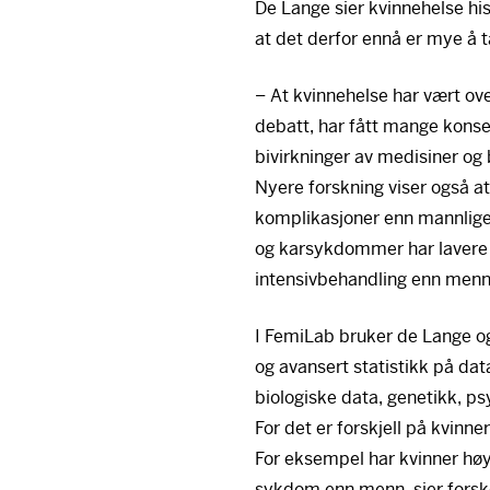
De Lange sier kvinnehelse his
at det derfor ennå er mye å t
– At kvinnehelse har vært ove
debatt, har fått mange konsek
bivirkninger av medisiner og 
Nyere forskning viser også at
komplikasjoner enn mannlige 
og karsykdommer har lavere 
intensivbehandling enn menn
I FemiLab bruker de Lange 
og avansert statistikk på dat
biologiske data, genetikk, ps
For det er forskjell på kvinne
For eksempel har kvinner høye
sykdom enn menn, sier fors