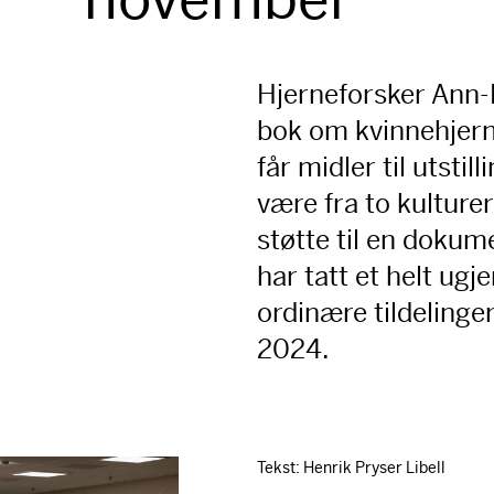
Hjerneforsker Ann-
bok om kvinnehjern
får midler til utsti
være fra to kulturer
støtte til en doku
har tatt et helt ugj
ordinære tildelinge
2024.
Tekst: Henrik Pryser Libell