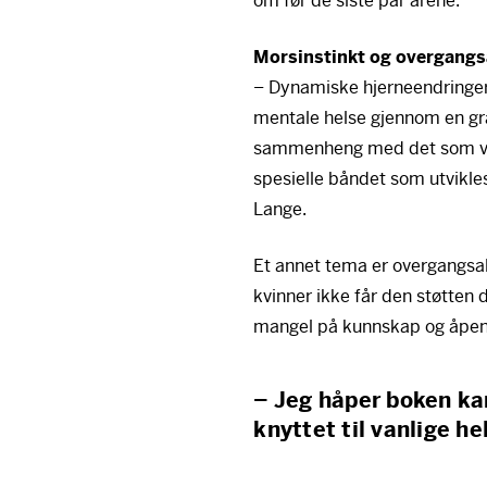
om før de siste par årene.
Morsinstinkt og overgangs
– Dynamiske hjerneendringer
mentale helse gjennom en gra
sammenheng med det som vi o
spesielle båndet som utvikle
Lange.
Et annet tema er overgangs
kvinner ikke får den støtten
mangel på kunnskap og åpen
– Jeg håper boken kan
knyttet til vanlige he