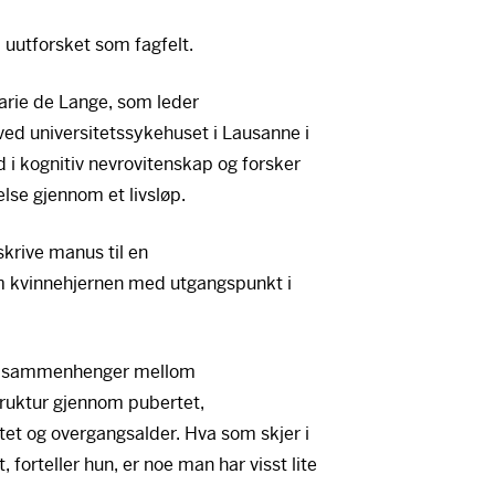
d uutforsket som fagfelt.
arie de Lange, som leder
ed universitetssykehuset i Lausanne i
 i kognitiv nevrovitenskap og forsker
else gjennom et livsløp.
 skrive manus til en
m kvinnehjernen med utgangspunkt i
are sammenhenger mellom
ruktur gjennom pubertet,
tet og overgangsalder. Hva som skjer i
 forteller hun, er noe man har visst lite