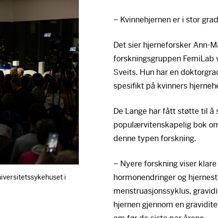
– Kvinnehjernen er i stor gra
Det sier hjerneforsker Ann-M
forskningsgruppen FemiLab v
Sveits. Hun har en doktorgrad
spesifikt på kvinners hjerneh
De Lange har fått støtte til å
populærvitenskapelig bok o
denne typen forskning.
– Nyere forskning viser kl
hormonendringer og hjernest
versitetssykehuset i
menstruasjonssyklus, gravidi
hjernen gjennom en graviditet,