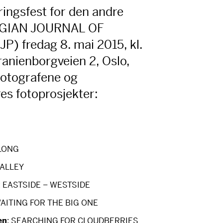
seringsfest for den andre
GIAN
JOURNAL
OF
JP
) fredag 8. mai 2015, kl.
Uranienborgveien 2, Oslo,
 fotografene og
es fotoprosjekter:
LONG
ALLEY
:
EASTSIDE
–
WESTSIDE
AITING
FOR
THE
BIG
ONE
en
:
SEARCHING
FOR
CLOUDBERRIES