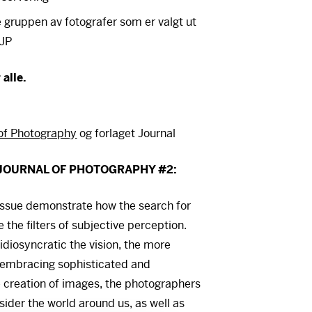
e gruppen av fotografer som er valgt ut
JP
alle.
of Photography
og forlaget Journal
JOURNAL
OF
PHOTOGRAPHY
#2:
s issue demonstrate how the search for
 the filters of subjective perception.
 idiosyncratic the vision, the more
By embracing sophisticated and
e creation of images, the photographers
ider the world around us, as well as