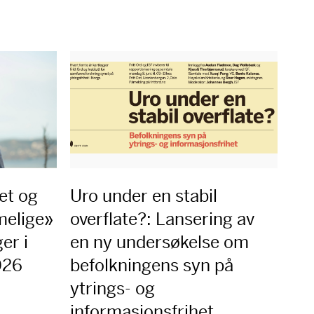
et og
Uro under en stabil
melige»
overflate?: Lansering av
er i
en ny undersøkelse om
2026
befolkningens syn på
ytrings- og
informasjonsfrihet