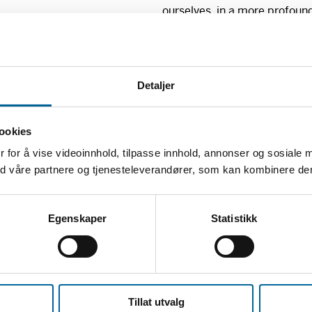
ourselves, in a more profoun
benefit of their talents.”
– fra essayet
SUBJECTIVE
R
bilderedaktør, The New York
Detaljer
«The Bloodlands is an area o
ookies
the north to Ukraine in the s
 for å vise videoinnhold, tilpasse innhold, annonser og sosiale 
have caused inconceivable su
med våre partnere og tjenesteleverandører, som kan kombinere d
Most of these pictures have 
about 300 kilometres south of
Bloodlands were simply a ge
Egenskaper
Statistikk
understand that it is also a s
– fra fotoserien
THE
BLOOD
Christiansen
, hvor fotografi
Tillat utvalg