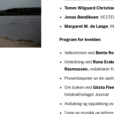
Tomm Wilgaard Christia
Jonas Bendiksen
: VEST
Margaret M. de Lange
:
I
Program for kvelden:
Velkommen ved
Bente Ro
Innledning ved
Rune Erak
Rasmussen,
redaktører f
Presentasjoner av de uav
Om boken ved
Gösta Fl
fotobokforlaget Journal
Avduking og oppakking a
Sang og musikk og lettere