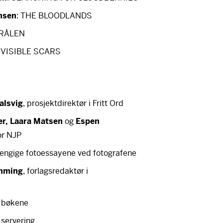
nsen
:
THE
BLOODLANDS
ERÅLEN
NVISIBLE
SCARS
alsvig
, prosjektdirektør i Fritt Ord
er, Laara Matsen
og
Espen
or
NJP
hengige fotoessayene ved fotografene
emming
, forlagsredaktør i
v bøkene
 servering