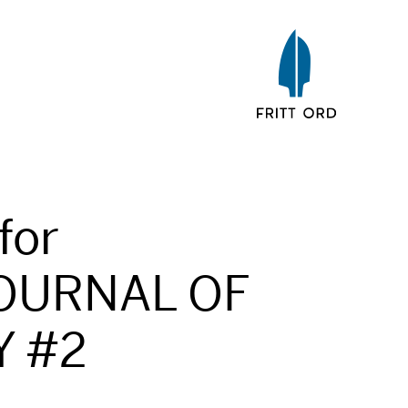
for
OURNAL OF
 #2