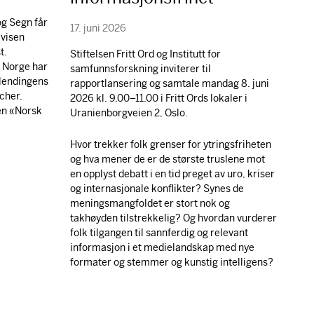
g Segn får
17. juni 2026
avisen
t.
Stiftelsen Fritt Ord og Institutt for
i Norge har
samfunnsforskning inviterer til
tlendingens
rapportlansering og samtale mandag 8. juni
cher.
2026 kl. 9.00–11.00 i Fritt Ords lokaler i
gen «Norsk
Uranienborgveien 2, Oslo.
Hvor trekker folk grenser for ytringsfriheten
og hva mener de er de største truslene mot
en opplyst debatt i en tid preget av uro, kriser
og internasjonale konflikter? Synes de
meningsmangfoldet er stort nok og
takhøyden tilstrekkelig? Og hvordan vurderer
folk tilgangen til sannferdig og relevant
informasjon i et medielandskap med nye
formater og stemmer og kunstig intelligens?