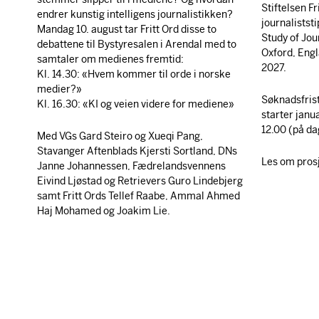
Stiftelsen Fr
endrer kunstig intelligens journalistikken?
journaliststi
Mandag 10. august tar Fritt Ord disse to
Study of Jou
debattene til Bystyresalen i Arendal med to
Oxford, Engl
samtaler om medienes fremtid:
2027.
Kl. 14.30: «Hvem kommer til orde i norske
medier?»
Søknadsfris
Kl. 16.30: «KI og veien videre for mediene»
starter janu
12.00 (på da
Med VGs Gard Steiro og Xueqi Pang,
Stavanger Aftenblads Kjersti Sortland, DNs
Les om prosje
Janne Johannessen, Fædrelandsvennens
Eivind Ljøstad og Retrievers Guro Lindebjerg
samt Fritt Ords Tellef Raabe, Ammal Ahmed
Haj Mohamed og Joakim Lie.