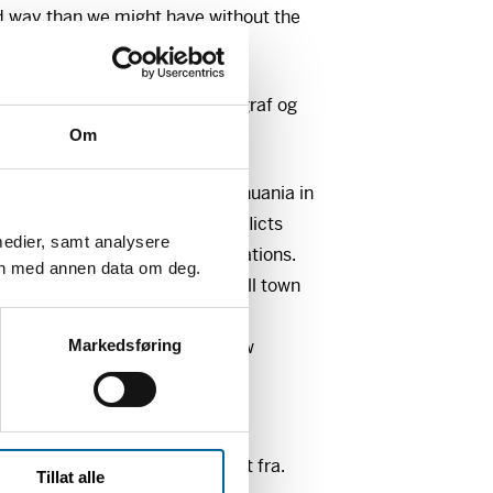
d way than we might have without the
EALITY
av
James Estrin
, fotograf og
 Times.
Om
f Europe that extends from Lithuania in
outh and where decades of conflicts
medier, samt analysere
ffering among the local populations.
en med annen data om deg.
been taken in Berdychiv, a small town
 Kiev. I used to think that the
ographical area. However, I now
Markedsføring
tate of mind.”
LANDS
av
Tomm Wilgaard
et i denne invitasjonen er hentet fra.
Tillat alle