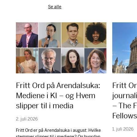
Se alle
Fritt Ord på Arendalsuka:
Fritt O
Mediene i KI – og Hvem
journal
slipper til i media
– The F
Fellow
2. juli 2026
1. juli 2026
Fritt Ord er på Arendalsuka i august: Hvilke
stemmer slipper til i mediene? Og hvordan