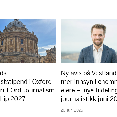
rds
Ny avis på Vestland
iststipend i Oxford
mer innsyn i «hem
ritt Ord Journalism
eiere – nye tildeling
ship 2027
journalistikk juni 
26. juni 2026