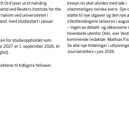
itt Ord lyser ut et halvårig
Innsyn.no skal utvides med søk i
pend ved Reuters Institute for the
«hemmelige» norske eiere, Syn o
rnalism ved universitetet i
støtte til nye utgaver og den nye 
and, med studiestart i januar
«Vestlendingen» lanseres i augus
– Ingen av debatt- og idéavisene 
hovedsete utenfor Oslo, sier Ves
kommende redaktør, Mathias Fis
ten for studieoppholdet som
Se alle nye tildelinger i utlysnin
ar 2027, er 1. september 2026, kl
Journalistikk» i juni 2026.
gtid).
ktene til tidligere fellower.