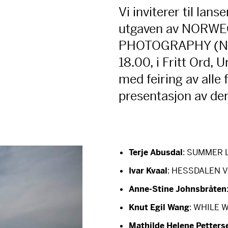
Vi inviterer til lan
utgaven av
NORWE
PHOTOGRAPHY
(
N
18.00, i Fritt Ord, 
med feiring av alle
presentasjon av der
Terje Abusdal
:
SUMMER
Ivar Kvaal
:
HESSDALEN
V
Anne-Stine Johnsbråten
Knut Egil Wang
:
WHILE
W
Mathilde Helene Petters