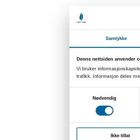
Samtykke
Denne nettsiden anvender c
Vi bruker informasjonskapsler
trafikk. Informasjon deles 
S
Nødvendig
a
m
t
y
k
Ikke tillat
k