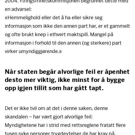
2004. Ytringsfrihetskommisjonen begrunnet dette med
en advarsel:
«Hemmelighold eller det å ha eller sikre seg
informasjon som ikke den annen part har, er et gammelt
og ofte brukt knep i ethvert maktspill. Mangel på
informasjon i forhold til den annen (og sterkere) part
virker umyndiggjørende.»
Når staten begår alvorlige feil er åpenhet
desto mer viktig, ikke minst for å bygge
opp igjen tillit som har gått tapt.
Det er ikke tvil om at det i denne saken, denne
skandalen – har vært gjort alvorlige feil:
Myndighetene har i strid med rettsreglene fratatt flere
tusen syke personer trygdeytelser de har krav på,