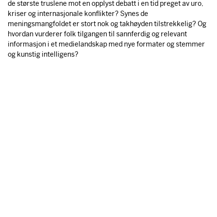
de største truslene mot en opplyst debatt i en tid preget av uro,
kriser og internasjonale konflikter? Synes de
meningsmangfoldet er stort nok og takhøyden tilstrekkelig? Og
hvordan vurderer folk tilgangen til sannferdig og relevant
informasjon i et medielandskap med nye formater og stemmer
og kunstig intelligens?
Stiftelsen Fritt Ord
Uranienborgveien 2, 0258 Oslo, Norge.
Epost:
post@frittord.no
Sentralbord: 23 01 46 46
Tegn deg til vårt nyhetsbrev her