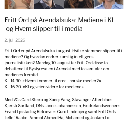
Fritt Ord på Arendalsuka: Mediene i KI –
og Hvem slipper til i media
2. juli 2026
Fritt Ord er på Arendalsuka i august: Hvilke stemmer slipper til i
mediene? Og hvordan endrer kunstig intelligens
journalistikken? Mandag 10. august tar Fritt Ord disse to
debattene til Bystyresalen i Arendal med to samtaler om
medienes fremtid:
Kl. 14.30: «Hvem kommer til orde i norske medier?»
Kl. 16.30: «KI og veien videre for mediene»
Med VGs Gard Steiro og Xueqi Pang, Stavanger Aftenblads
Kjersti Sortland, DNs Janne Johannessen, Fædrelandsvennens
Eivind Ljøstad og Retrievers Guro Lindebjerg samt Fritt Ords
Tellef Raabe, Ammal Ahmed Haj Mohamed og Joakim Lie.