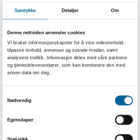
2020.
Samtykke
Detaljer
Om
Takk også til Fritt Ord for tildeling av prisen.
Denne nettsiden anvender cookies
Åpenhet er en forutsetning for
demokratiet. For å forsvare demokratiet
Vi bruker informasjonskapsler for å vise videoinnhold,
tilpasse innhold, annonser og sosiale medier, samt
er det derfor viktig at trusler mot
analysere trafikk. Informasjon deles med våre partnere
åpenhet får oppmerksomhet. Vi håper at
og tjenesteleverandører, som kan kombinere den med
denne prisen kan være med på å øke
annen data om deg.
medier og andres oppmerksomhet om
disse truslene.
S
Nødvendig
a
Vi håper også at denne prisen gir en beskjed til
m
nåværende og fremtidige regjeringer: Når styringssvikt
t
Egenskaper
har fått alvorlige konsekvenser, må alle kort legges på
y
k
bordet med en gang. For å bygge videre på
k
Statistikk