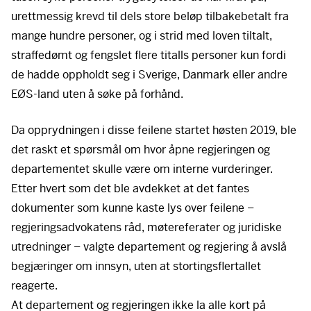
urettmessig krevd til dels store beløp tilbakebetalt fra
mange hundre personer, og i strid med loven tiltalt,
straffedømt og fengslet flere titalls personer kun fordi
de hadde oppholdt seg i Sverige, Danmark eller andre
EØS-land uten å søke på forhånd.
Da opprydningen i disse feilene startet høsten 2019, ble
det raskt et spørsmål om hvor åpne regjeringen og
departementet skulle være om interne vurderinger.
Etter hvert som det ble avdekket at det fantes
dokumenter som kunne kaste lys over feilene –
regjeringsadvokatens råd, møtereferater og juridiske
utredninger – valgte departement og regjering å avslå
begjæringer om innsyn, uten at stortingsflertallet
reagerte.
At departement og regjeringen ikke la alle kort på