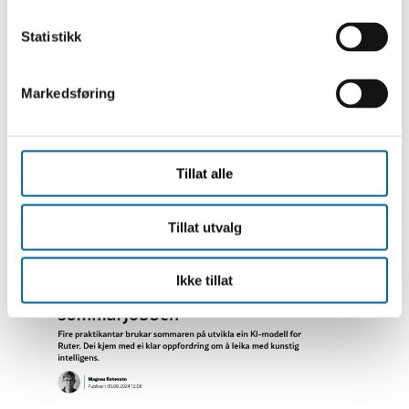
k
k
Statistikk
e
v
Markedsføring
a
l
g
Tillat alle
Tillat utvalg
Ikke tillat