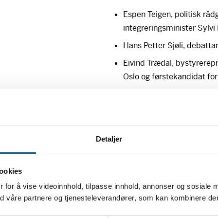
Espen Teigen, politisk råd
integreringsminister Sylvi
Hans Petter Sjøli, debatt
Eivind Trædal, bystyrerepr
Oslo og førstekandidat fo
Arnfinn H. Midtbøen, forsk
Arrangementet er en del av f
ytringsfriheten i Norge», som 
Detaljer
samfunnsforskning på oppdrag
ookies
Abonner på Fritt 
 for å vise videoinnhold, tilpasse innhold, annonser og sosiale 
med våre partnere og tjenesteleverandører, som kan kombinere d
Motta nyheter om utlysninger, t