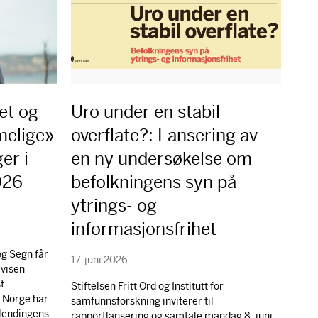
et og
Uro under en stabil
melige»
overflate?: Lansering av
er i
en ny undersøkelse om
2026
befolkningens syn på
ytrings- og
informasjonsfrihet
g Segn får
17. juni 2026
avisen
t.
Stiftelsen Fritt Ord og Institutt for
i Norge har
samfunnsforskning inviterer til
tlendingens
rapportlansering og samtale mandag 8. juni