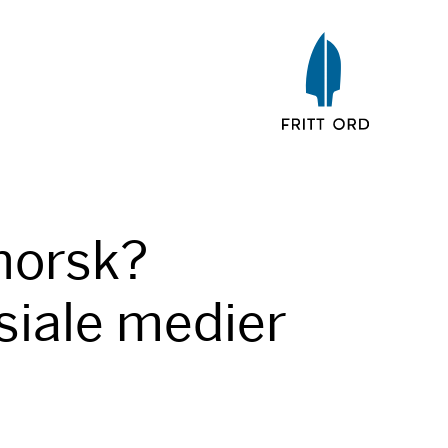
norsk?
osiale medier