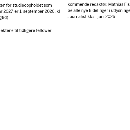
kommende redaktør, Mathias Fis
ten for studieoppholdet som
Se alle nye tildelinger i utlysnin
ar 2027, er 1. september 2026, kl
Journalistikk» i juni 2026.
gtid).
ktene til tidligere fellower.