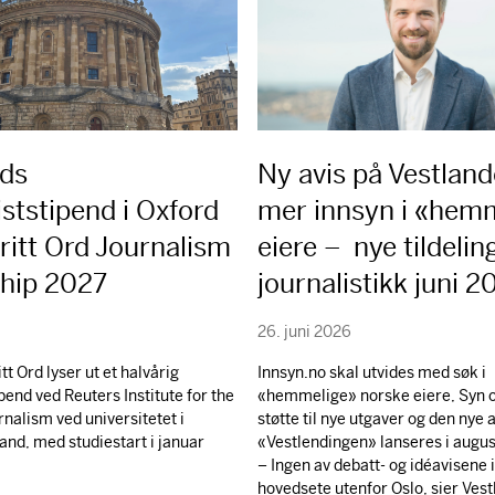
rds
Ny avis på Vestland
iststipend i Oxford
mer innsyn i «hem
ritt Ord Journalism
eiere – nye tildeling
ship 2027
journalistikk juni 
26. juni 2026
itt Ord lyser ut et halvårig
Innsyn.no skal utvides med søk i
pend ved Reuters Institute for the
«hemmelige» norske eiere, Syn o
rnalism ved universitetet i
støtte til nye utgaver og den nye 
and, med studiestart i januar
«Vestlendingen» lanseres i augus
– Ingen av debatt- og idéavisene 
hovedsete utenfor Oslo, sier Ves