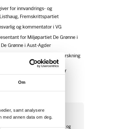
giver for innvandrings- og
 Listhaug, Fremskrittspartiet
ansvarlig og kommentator i VG
esentant for Miljøpartiet De Grønne i
r De Grønne i Aust-Agder
er ved Institutt for samfunnsforskning
orskningsprosjektet «Status for
ledes av Institutt for
Om
 fra Fritt Ord.
Ords nyhetsbrev
medier, samt analysere
en med annen data om deg.
ildelinger, søknadsfrister og priser og