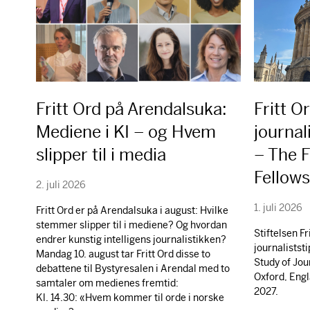
Fritt Ord på Arendalsuka:
Fritt O
Mediene i KI – og Hvem
journal
slipper til i media
– The F
Fellow
2. juli 2026
1. juli 2026
Fritt Ord er på Arendalsuka i august: Hvilke
stemmer slipper til i mediene? Og hvordan
Stiftelsen Fr
endrer kunstig intelligens journalistikken?
journaliststi
Mandag 10. august tar Fritt Ord disse to
Study of Jou
debattene til Bystyresalen i Arendal med to
Oxford, Engl
samtaler om medienes fremtid:
2027.
Kl. 14.30: «Hvem kommer til orde i norske