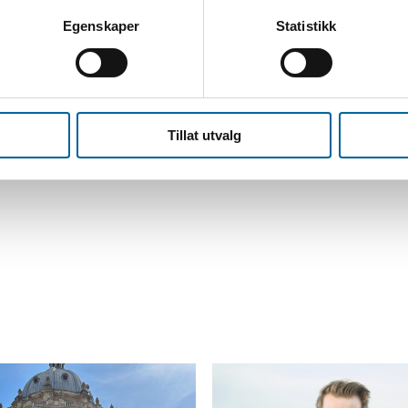
invitasjoner til våre arrangem
Egenskaper
Statistikk
Registrer deg her
Tillat utvalg