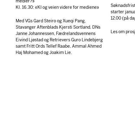
medier?»
Søknadsfris
Kl. 16.30: «KI og veien videre for mediene»
starter janu
12.00 (på da
Med VGs Gard Steiro og Xueqi Pang,
Stavanger Aftenblads Kjersti Sortland, DNs
Les om prosje
Janne Johannessen, Fædrelandsvennens
Eivind Ljøstad og Retrievers Guro Lindebjerg
samt Fritt Ords Tellef Raabe, Ammal Ahmed
Haj Mohamed og Joakim Lie.