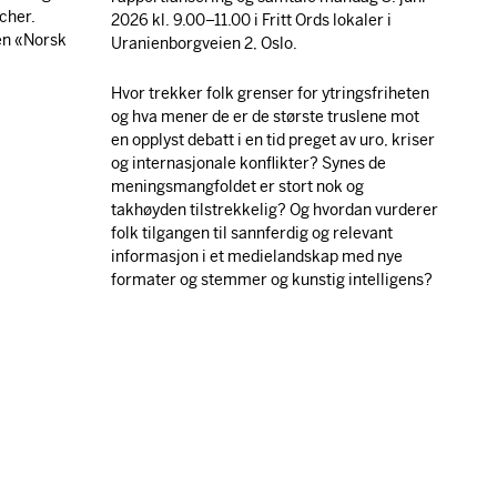
cher.
2026 kl. 9.00–11.00 i Fritt Ords lokaler i
gen «Norsk
Uranienborgveien 2, Oslo.
Hvor trekker folk grenser for ytringsfriheten
og hva mener de er de største truslene mot
en opplyst debatt i en tid preget av uro, kriser
og internasjonale konflikter? Synes de
meningsmangfoldet er stort nok og
takhøyden tilstrekkelig? Og hvordan vurderer
folk tilgangen til sannferdig og relevant
informasjon i et medielandskap med nye
formater og stemmer og kunstig intelligens?