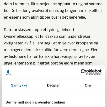
dem i rommet. Illustrasjonene oppnår to ting på samme
tid: De holder gravalvoret unna, og fanger i sin enkelthet
en essens som aldri tipper over i det generelle.
Satrapi skisserer opp et tydelig definert
kvinnefellesskap, et fellesskap som understreker
viktigheten av å alliere seg i et miljø hvor kroppene og
meningene deres ikke alltid får være deres egne. Flere
av historiene har en kanskje hørt versjoner av før, om
unge jenter som blir giftet bort og eldre menn som
forholder seg til kvinner som eiendom. Selv om det kun
er kvinnelige karakterer som deler fra livet sitt, er
Embroideries
like mye en historie om den trange,
Samtykke
Detaljer
Om
destruktive mannsrollen. At kvinnene opplever store
skuffelser i kjærlighetslivet, skyldes her hovedsakelig et
Denne nettsiden anvender cookies
samfunn som ikke lar kvinner ta styring, men overlater