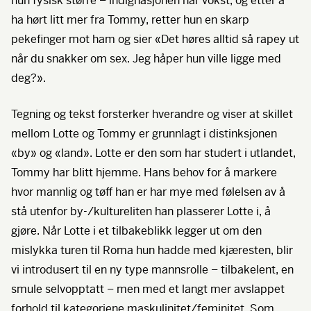
hun fysisk større – indignasjonen har vokst, og etter å
ha hørt litt mer fra Tommy, retter hun en skarp
pekefinger mot ham og sier «Det høres alltid så rapey ut
når du snakker om sex. Jeg håper hun ville ligge med
deg?».
Tegning og tekst forsterker hverandre og viser at skillet
mellom Lotte og Tommy er grunnlagt i distinksjonen
«by» og «land». Lotte er den som har studert i utlandet,
Tommy har blitt hjemme. Hans behov for å markere
hvor mannlig og tøff han er har mye med følelsen av å
stå utenfor by-/kultureliten han plasserer Lotte i, å
gjøre. Når Lotte i et tilbakeblikk legger ut om den
mislykka turen til Roma hun hadde med kjæresten, blir
vi introdusert til en ny type mannsrolle – tilbakelent, en
smule selvopptatt – men med et langt mer avslappet
forhold til kategoriene maskulinitet/feminitet. Som