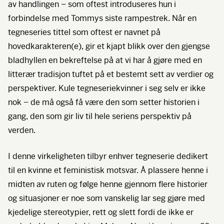
av handlingen – som oftest introduseres hun i
forbindelse med Tommys siste rampestrek. Når en
tegneseries tittel som oftest er navnet på
hovedkarakteren(e), gir et kjapt blikk over den gjengse
bladhyllen en bekreftelse på at vi har å gjøre med en
litterær tradisjon tuftet på et bestemt sett av verdier og
perspektiver. Kule tegneseriekvinner i seg selv er ikke
nok – de må også få være den som setter historien i
gang, den som gir liv til hele seriens perspektiv på
verden.
I denne virkeligheten tilbyr enhver tegneserie dedikert
til en kvinne et feministisk motsvar. Å plassere henne i
midten av ruten og følge henne gjennom flere historier
og situasjoner er noe som vanskelig lar seg gjøre med
kjedelige stereotypier, rett og slett fordi de ikke er