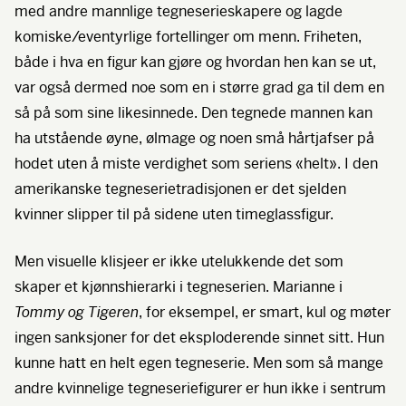
med andre mannlige tegneserieskapere og lagde
komiske/eventyrlige fortellinger om menn. Friheten,
både i hva en figur kan gjøre og hvordan hen kan se ut,
var også dermed noe som en i større grad ga til dem en
så på som sine likesinnede. Den tegnede mannen kan
ha utstående øyne, ølmage og noen små hårtjafser på
hodet uten å miste verdighet som seriens «helt». I den
amerikanske tegneserietradisjonen er det sjelden
kvinner slipper til på sidene uten timeglassfigur.
Men visuelle klisjeer er ikke utelukkende det som
skaper et kjønnshierarki i tegneserien. Marianne i
Tommy og Tigeren
, for eksempel, er smart, kul og møter
ingen sanksjoner for det eksploderende sinnet sitt. Hun
kunne hatt en helt egen tegneserie. Men som så mange
andre kvinnelige tegneseriefigurer er hun ikke i sentrum