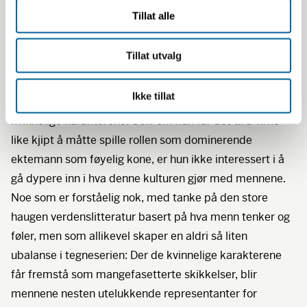
tidlig lærer forskjellen på korrekte og ukorrekte måter å
Tillat alle
uttrykke kvinnelighet på. At de kan le når det går galt,
viser bare hvor skolerte de er.
Tillat utvalg
Hos Satrapi er det menn og et patriarkalsk
Ikke tillat
samfunnssystem som rammer inn hverdagen til de
kvinnelige karakterene. Selv om hun får det til å virke
like kjipt å måtte spille rollen som dominerende
ektemann som føyelig kone, er hun ikke interessert i å
gå dypere inn i hva denne kulturen gjør med mennene.
Noe som er forståelig nok, med tanke på den store
haugen verdenslitteratur basert på hva menn tenker og
føler, men som allikevel skaper en aldri så liten
ubalanse i tegneserien: Der de kvinnelige karakterene
får fremstå som mangefasetterte skikkelser, blir
mennene nesten utelukkende representanter for