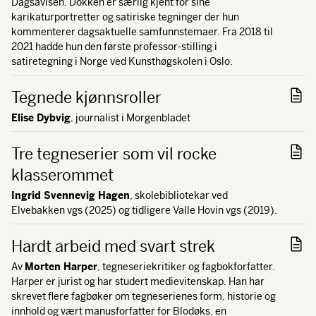
Dagsavisen. Dokken er særlig kjent for sine
karikaturportretter og satiriske tegninger der hun
kommenterer dagsaktuelle samfunnstemaer. Fra 2018 til
2021 hadde hun den første professor-stilling i
satiretegning i Norge ved Kunsthøgskolen i Oslo.
Tegnede kjønnsroller
Elise Dybvig
, journalist i Morgenbladet
Tre tegneserier som vil rocke
klasserommet
Ingrid Svennevig Hagen
, skolebibliotekar ved
Elvebakken vgs (2025) og tidligere Valle Hovin vgs (2019).
Hardt arbeid med svart strek
Av
Morten Harper
, tegneseriekritiker og fagbokforfatter.
Harper er jurist og har studert medievitenskap. Han har
skrevet flere fagbøker om tegneserienes form, historie og
innhold og vært manusforfatter for Blodøks, en