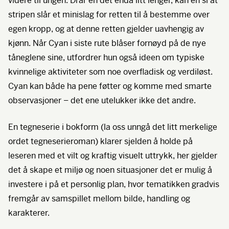
videre til ungen. Drar en det enda litt lenger, kan en si at
stripen slår et minislag for retten til å bestemme over
egen kropp, og at denne retten gjelder uavhengig av
kjønn. Når Cyan i siste rute blåser fornøyd på de nye
tåneglene sine, utfordrer hun også ideen om typiske
kvinnelige aktiviteter som noe overfladisk og verdiløst.
Cyan kan både ha pene føtter og komme med smarte
observasjoner – det ene utelukker ikke det andre.
En tegneserie i bokform (la oss unngå det litt merkelige
ordet tegneserieroman) klarer sjelden å holde på
leseren med et vilt og kraftig visuelt uttrykk, her gjelder
det å skape et miljø og noen situasjoner det er mulig å
investere i på et personlig plan, hvor tematikken gradvis
fremgår av samspillet mellom bilde, handling og
karakterer.