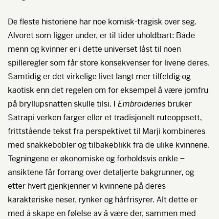
De fleste historiene har noe komisk-tragisk over seg.
Alvoret som ligger under, er til tider uholdbart: Både
menn og kvinner er i dette universet låst til noen
spilleregler som får store konsekvenser for livene deres.
Samtidig er det virkelige livet langt mer tilfeldig og
kaotisk enn det regelen om for eksempel å være jomfru
på bryllupsnatten skulle tilsi. I
Embroideries
bruker
Satrapi verken farger eller et tradisjonelt ruteoppsett,
frittstående tekst fra perspektivet til Marji kombineres
med snakkebobler og tilbakeblikk fra de ulike kvinnene.
Tegningene er økonomiske og forholdsvis enkle –
ansiktene får forrang over detaljerte bakgrunner, og
etter hvert gjenkjenner vi kvinnene på deres
karakteriske neser, rynker og hårfrisyrer. Alt dette er
med å skape en følelse av å være der, sammen med