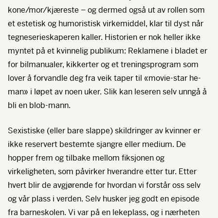
kone/mor/kjæreste – og dermed også ut av rollen som
et estetisk og humoristisk virkemiddel, klar til dyst når
tegneserieskaperen kaller. Historien er nok heller ikke
myntet på et kvinnelig publikum: Reklamene i bladet er
for bilmanualer, kikkerter og et treningsprogram som
lover å forvandle deg fra veik taper til «movie-star he-
man» i løpet av noen uker. Slik kan leseren selv unngå å
bli en blob-mann.
Sexistiske (eller bare slappe) skildringer av kvinner er
ikke reservert bestemte sjangre eller medium. De
hopper frem og tilbake mellom fiksjonen og
virkeligheten, som påvirker hverandre etter tur. Etter
hvert blir de avgjørende for hvordan vi forstår oss selv
og vår plass i verden. Selv husker jeg godt en episode
fra barneskolen. Vi var på en lekeplass, og i nærheten