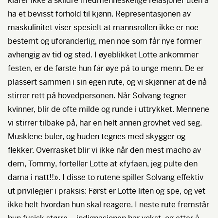
klarer ikke å skildre medmenneskelige relasjoner uten å
ha et bevisst forhold til kjønn. Representasjonen av
maskulinitet viser spesielt at mannsrollen ikke er noe
bestemt og uforanderlig, men noe som får nye former
avhengig av tid og sted. I øyeblikket Lotte ankommer
festen, er de første hun får øye på to unge menn. De er
plassert sammen i sin egen rute, og vi skjønner at de nå
stirrer rett på hovedpersonen. Når Solvang tegner
kvinner, blir de ofte milde og runde i uttrykket. Mennene
vi stirrer tilbake på, har en helt annen grovhet ved seg.
Musklene buler, og huden tegnes med skygger og
flekker. Overrasket blir vi ikke når den mest macho av
dem, Tommy, forteller Lotte at «fyfaen, jeg pulte den
dama i natt!!». I disse to rutene spiller Solvang effektiv
ut privilegier i praksis: Først er Lotte liten og spe, og vet
ikke helt hvordan hun skal reagere. I neste rute fremstår