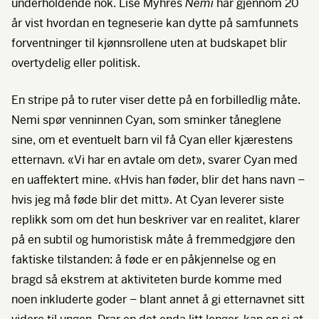
underholdende nok. Lise Myhres
Nemi
har gjennom 20
år vist hvordan en tegneserie kan dytte på samfunnets
forventninger til kjønnsrollene uten at budskapet blir
overtydelig eller politisk.
En stripe på to ruter viser dette på en forbilledlig måte.
Nemi spør venninnen Cyan, som sminker tåneglene
sine, om et eventuelt barn vil få Cyan eller kjærestens
etternavn. «Vi har en avtale om det», svarer Cyan med
en uaffektert mine. «Hvis han føder, blir det hans navn –
hvis jeg må føde blir det mitt». At Cyan leverer siste
replikk som om det hun beskriver var en realitet, klarer
på en subtil og humoristisk måte å fremmedgjøre den
faktiske tilstanden: å føde er en påkjennelse og en
bragd så ekstrem at aktiviteten burde komme med
noen inkluderte goder – blant annet å gi etternavnet sitt