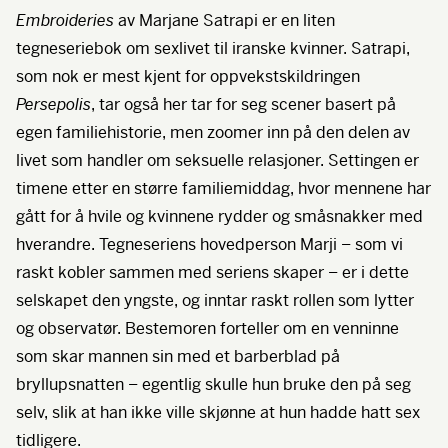
Embroideries
av Marjane Satrapi er en liten
tegneseriebok om sexlivet til iranske kvinner. Satrapi,
som nok er mest kjent for oppvekstskildringen
Persepolis
, tar også her tar for seg scener basert på
egen familiehistorie, men zoomer inn på den delen av
livet som handler om seksuelle relasjoner. Settingen er
timene etter en større familiemiddag, hvor mennene har
gått for å hvile og kvinnene rydder og småsnakker med
hverandre. Tegneseriens hovedperson Marji – som vi
raskt kobler sammen med seriens skaper – er i dette
selskapet den yngste, og inntar raskt rollen som lytter
og observatør. Bestemoren forteller om en venninne
som skar mannen sin med et barberblad på
bryllupsnatten – egentlig skulle hun bruke den på seg
selv, slik at han ikke ville skjønne at hun hadde hatt sex
tidligere.