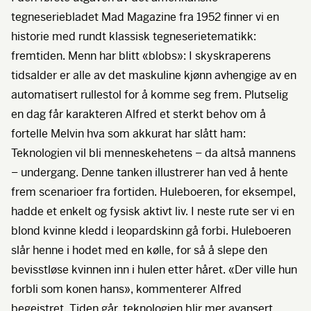
tegneseriebladet Mad Magazine fra 1952 finner vi en
historie med rundt klassisk tegneserietematikk:
fremtiden. Menn har blitt «blobs»: I skyskraperens
tidsalder er alle av det maskuline kjønn avhengige av en
automatisert rullestol for å komme seg frem. Plutselig
en dag får karakteren Alfred et sterkt behov om å
fortelle Melvin hva som akkurat har slått ham:
Teknologien vil bli menneskehetens – da altså mannens
– undergang. Denne tanken illustrerer han ved å hente
frem scenarioer fra fortiden. Huleboeren, for eksempel,
hadde et enkelt og fysisk aktivt liv. I neste rute ser vi en
blond kvinne kledd i leopardskinn gå forbi. Huleboeren
slår henne i hodet med en kølle, for så å slepe den
bevisstløse kvinnen inn i hulen etter håret. «Der ville hun
forbli som konen hans», kommenterer Alfred
begeistret. Tiden går, teknologien blir mer avansert,