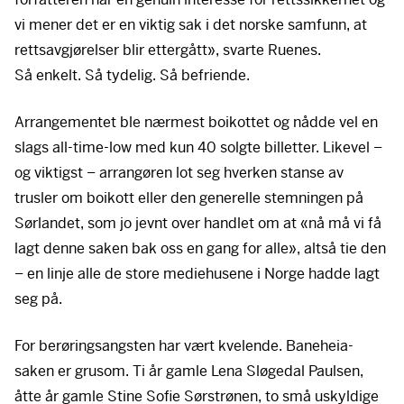
vi mener det er en viktig sak i det norske samfunn, at
rettsavgjørelser blir ettergått», svarte Ruenes.
Så enkelt. Så tydelig. Så befriende.
Arrangementet ble nærmest boikottet og nådde vel en
slags all-time-low med kun 40 solgte billetter. Likevel –
og viktigst – arrangøren lot seg hverken stanse av
trusler om boikott eller den generelle stemningen på
Sørlandet, som jo jevnt over handlet om at «nå må vi få
lagt denne saken bak oss en gang for alle», altså tie den
– en linje alle de store mediehusene i Norge hadde lagt
seg på.
For berøringsangsten har vært kvelende. Baneheia-
saken er grusom. Ti år gamle Lena Sløgedal Paulsen,
åtte år gamle Stine Sofie Sørstrønen, to små uskyldige