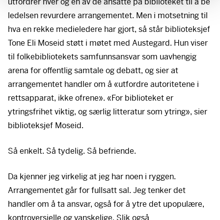
utfordrer hver og en av de ansatte på biblioteket til å be
ledelsen revurdere arrangementet. Men i motsetning til
hva en rekke medieledere har gjort, så står biblioteksjef
Tone Eli Moseid støtt i møtet med Austegard. Hun viser
til folkebibliotekets samfunnsansvar som uavhengig
arena for offentlig samtale og debatt, og sier at
arrangementet handler om å «utfordre autoritetene i
rettsapparat, ikke ofrene». «For biblioteket er
ytringsfrihet viktig, og særlig litteratur som ytring», sier
biblioteksjef Moseid.
Så enkelt. Så tydelig. Så befriende.
Da kjenner jeg virkelig at jeg har noen i ryggen.
Arrangementet går for fullsatt sal. Jeg tenker det
handler om å ta ansvar, også for å ytre det upopulære,
kontroversielle og vanskelige. Slik også