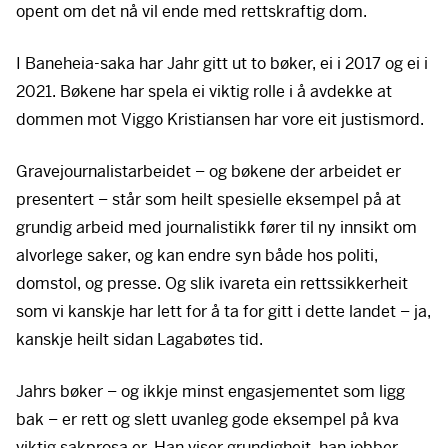
opent om det nå vil ende med rettskraftig dom.
I Baneheia-saka har Jahr gitt ut to bøker, ei i 2017 og ei i
2021. Bøkene har spela ei viktig rolle i å avdekke at
dommen mot Viggo Kristiansen har vore eit justismord.
Gravejournalistarbeidet – og bøkene der arbeidet er
presentert – står som heilt spesielle eksempel på at
grundig arbeid med journalistikk fører til ny innsikt om
alvorlege saker, og kan endre syn både hos politi,
domstol, og presse. Og slik ivareta ein rettssikkerheit
som vi kanskje har lett for å ta for gitt i dette landet – ja,
kanskje heilt sidan Lagabøtes tid.
Jahrs bøker – og ikkje minst engasjementet som ligg
bak – er rett og slett uvanleg gode eksempel på kva
viktig sakprosa er. Han viser grundigheit, han jobber