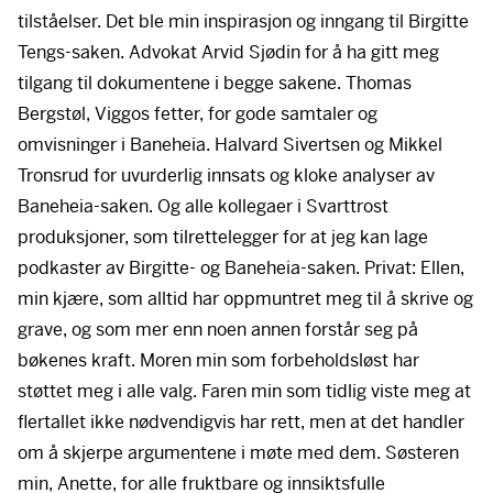
tilståelser. Det ble min inspirasjon og inngang til Birgitte
Tengs-saken. Advokat Arvid Sjødin for å ha gitt meg
tilgang til dokumentene i begge sakene. Thomas
Bergstøl, Viggos fetter, for gode samtaler og
omvisninger i Baneheia. Halvard Sivertsen og Mikkel
Tronsrud for uvurderlig innsats og kloke analyser av
Baneheia-saken. Og alle kollegaer i Svarttrost
produksjoner, som tilrettelegger for at jeg kan lage
podkaster av Birgitte- og Baneheia-saken. Privat: Ellen,
min kjære, som alltid har oppmuntret meg til å skrive og
grave, og som mer enn noen annen forstår seg på
bøkenes kraft. Moren min som forbeholdsløst har
støttet meg i alle valg. Faren min som tidlig viste meg at
flertallet ikke nødvendigvis har rett, men at det handler
om å skjerpe argumentene i møte med dem. Søsteren
min, Anette, for alle fruktbare og innsiktsfulle