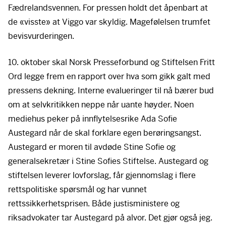
Fædrelandsvennen. For pressen holdt det åpenbart at
de «visste» at Viggo var skyldig. Magefølelsen trumfet
bevisvurderingen.
10. oktober skal Norsk Presseforbund og Stiftelsen Fritt
Ord legge frem en rapport over hva som gikk galt med
pressens dekning. Interne evalueringer til nå bærer bud
om at selvkritikken neppe når uante høyder. Noen
mediehus peker på innflytelsesrike Ada Sofie
Austegard når de skal forklare egen berøringsangst.
Austegard er moren til avdøde Stine Sofie og
generalsekretær i Stine Sofies Stiftelse. Austegard og
stiftelsen leverer lovforslag, får gjennomslag i flere
rettspolitiske spørsmål og har vunnet
rettssikkerhetsprisen. Både justisministere og
riksadvokater tar Austegard på alvor. Det gjør også jeg.