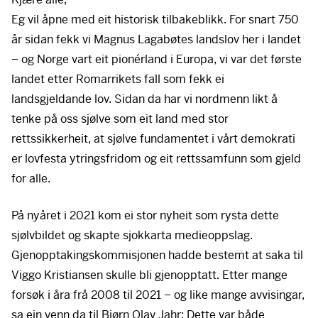
Eg vil åpne med eit historisk tilbakeblikk. For snart 750
år sidan fekk vi Magnus Lagabøtes landslov her i landet
– og Norge vart eit pionérland i Europa, vi var det første
landet etter Romarrikets fall som fekk ei
landsgjeldande lov. Sidan da har vi nordmenn likt å
tenke på oss sjølve som eit land med stor
rettssikkerheit, at sjølve fundamentet i vårt demokrati
er lovfesta ytringsfridom og eit rettssamfunn som gjeld
for alle.
På nyåret i 2021 kom ei stor nyheit som rysta dette
sjølvbildet og skapte sjokkarta medieoppslag.
Gjenopptakingskommisjonen hadde bestemt at saka til
Viggo Kristiansen skulle bli gjenopptatt. Etter mange
forsøk i åra frå 2008 til 2021 – og like mange avvisingar,
sa ein venn da til Bjørn Olav Jahr: Dette var både