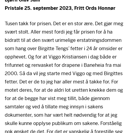
Godta cookies
Pristale 25. september 2023, Fritt Ords Honnør
Tusen takk for prisen. Det er en stor ære. Det gjør meg
svært stolt. Aller mest fordi jeg får prisen for å ha
bidratt til at den svært urimelige erstatningsdommen
som hang over Birgitte Tengs’ fetter i 24 år omsider er
opphevet. Og for at Viggo Kristiansen i dag både er
frifunnet og renvasket for drapene i Baneheia fra mai
2000. Så da vil jeg starte med Viggo og med Birgittes
fetter. Det er de to jeg har aller mest å takke for. For
motet deres, for at de aldri lot uretten knekke dem og
for at de begge har vist meg tillit, både gjennom
samtaler og ved å tillate meg innsyn i sakens
dokumenter, som har vært helt nødvendig for at jeg
skulle kunne opplyse publikum om sakene. Forståelig
nok ønsket de det. For det er vanskelig å forestille seg