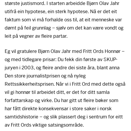
største justismord. I starten arbeidde Bjørn Olav Jahr
utifrå ein hypotese, ein sterk hypotese. Nå er det eit
faktum som vi må forhalde oss til, at eit menneske var
dømt på feil grunnlag – sjølv om det kan være vondt og
leit på vegner av fleire partar.
Eg vil gratulere Bjørn Olav Jahr med Fritt Ords Honnør –
og med tidlegare prisar: Du fekk din første av
SKUP
-
juryen i 2003, og fleire andre dei siste åra, blant anna
Den store journalistprisen og nå nyleg
Rettssikkerheitsprisen. Når vi i Fritt Ord med dette også
vil gi honnør til arbeidet ditt, er det for ditt samla
forfattarskap og virke. Du har gitt ut fleire bøker som
har fått direkte konsekvensar i store saker i norsk
samtidshistorie – og slik plassert deg i sentrum for eitt
av Fritt Ords viktige satsingsområde.