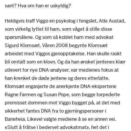
sant? Hva om han er uskyldig?
Heldigvis traff Viggo en psykolog i fengslet, Atle Austad,
som virkelig lyttet til ham, som våget å stille disse
spørsmålene. Og som så koblet ham med advokat
Sigurd Klomsæt. Våren 2008 begynte Klomsæt
arbeidet med Viggos gjenopptakelse. Han skulle raskt
bli omtalt som en klovn. Og da han ønsket jentenes klær
utlevert for nye
DNA
-analyser, var medienes fokus at
han krenket de døde jentene og deres etterlatte.
Klomsæt engasjerte de anerkjente
DNA
-ekspertene
Ragne Farmen og Susan Pope, som begge torpederte
premisset dommen mot Viggo bygget på, at det med
sikkerhet fantes
DNA
fra to gjerningspersoner i
Baneheia. Likevel valgte mediene å se en annen vei.
«Slutt å fråtse i bedervet advokatmat», het det i