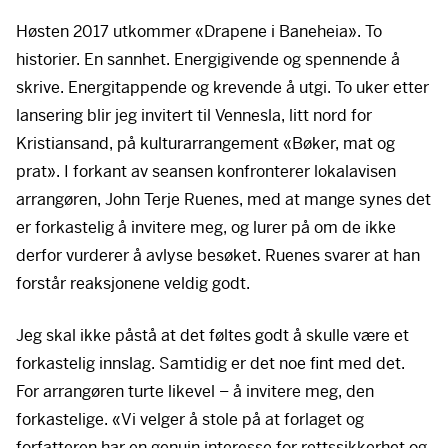
Høsten 2017 utkommer «Drapene i Baneheia». To
historier. En sannhet. Energigivende og spennende å
skrive. Energitappende og krevende å utgi. To uker etter
lansering blir jeg invitert til Vennesla, litt nord for
Kristiansand, på kulturarrangement «Bøker, mat og
prat». I forkant av seansen konfronterer lokalavisen
arrangøren, John Terje Ruenes, med at mange synes det
er forkastelig å invitere meg, og lurer på om de ikke
derfor vurderer å avlyse besøket. Ruenes svarer at han
forstår reaksjonene veldig godt.
Jeg skal ikke påstå at det føltes godt å skulle være et
forkastelig innslag. Samtidig er det noe fint med det.
For arrangøren turte likevel – å invitere meg, den
forkastelige. «Vi velger å stole på at forlaget og
forfatteren har en genuin interesse for rettssikkerhet og