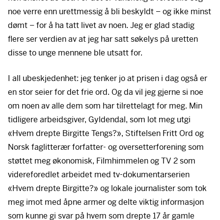
noe verre enn urettmessig å bli beskyldt – og ikke minst
dømt – for å ha tatt livet av noen. Jeg er glad stadig
flere ser verdien av at jeg har satt søkelys på uretten
disse to unge mennene ble utsatt for.
I all ubeskjedenhet: jeg tenker jo at prisen i dag også er
en stor seier for det frie ord. Og da vil jeg gjerne si noe
om noen av alle dem som har tilrettelagt for meg. Min
tidligere arbeidsgiver, Gyldendal, som lot meg utgi
«Hvem drepte Birgitte Tengs?», Stiftelsen Fritt Ord og
Norsk faglitterær forfatter- og oversetterforening som
støttet meg økonomisk, Filmhimmelen og TV 2 som
videreforedlet arbeidet med tv-dokumentarserien
«Hvem drepte Birgitte?» og lokale journalister som tok
meg imot med åpne armer og delte viktig informasjon
som kunne gi svar på hvem som drepte 17 år gamle