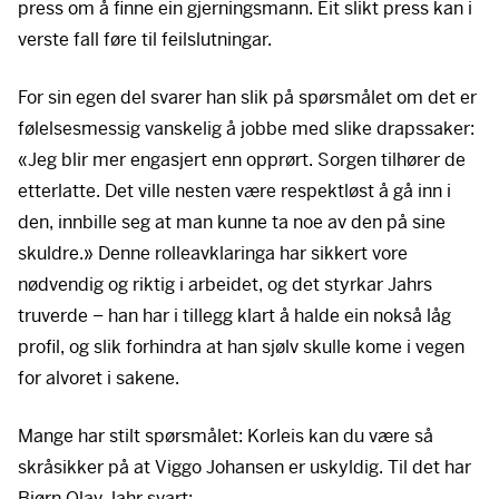
press om å finne ein gjerningsmann. Eit slikt press kan i
verste fall føre til feilslutningar.
For sin egen del svarer han slik på spørsmålet om det er
følelsesmessig vanskelig å jobbe med slike drapssaker:
«Jeg blir mer engasjert enn opprørt. Sorgen tilhører de
etterlatte. Det ville nesten være respektløst å gå inn i
den, innbille seg at man kunne ta noe av den på sine
skuldre.» Denne rolleavklaringa har sikkert vore
nødvendig og riktig i arbeidet, og det styrkar Jahrs
truverde – han har i tillegg klart å halde ein nokså låg
profil, og slik forhindra at han sjølv skulle kome i vegen
for alvoret i sakene.
Mange har stilt spørsmålet: Korleis kan du være så
skråsikker på at Viggo Johansen er uskyldig. Til det har
Bjørn Olav Jahr svart: