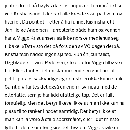
jenter drept på høylys dag i et populært turområde like
ved Kristiansand. Ikke rart alle krevde svar på hvem og
hvorfor. Da politiet – etter å ha funnet kjønnshåret til
Jan Helge Andersen – arresterte både ham og vennen
hans, Viggo Kristiansen, så ikke norske mediehus seg
tilbake. «Tatt» sto det på forsiden av VG dagen derpå.
Kristiansen hadde ingen sjanse. Kun én journalist,
Dagbladets Eivind Pedersen, sto opp for Viggo tilbake i
tid. Ellers fantes det en skremmende enighet om at
politi, påtale, sakkyndige og domstolen ikke kunne feile.
Samtidig fantes det også en enorm sympati med de
etterlatte, som jo har lidd ufattelige tap. Det er fullt
forståelig. Men det betyr likevel ikke at man ikke kan ha
plass til to tanker i hodet samtidig. Det betyr ikke at
man kan la være å stille spørsmålet, eller i det minste
lytte til dem som tør gjøre det: hva om Viggo snakker