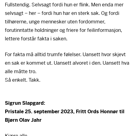
Fullstendig. Selvsagt fordi hun er flink. Men enda mer
selvsagt – her – fordi hun har en sterk sak. Og fordi
tilhørerne, unge mennesker uten fordommer,
forutinntatte holdninger og friere for feilinformasjon,
lettere forstår fakta i saken.
For fakta må alltid trumfe følelser. Uansett hvor skjevt
en sak er kommet ut. Uansett alvoret i den. Uansett hva
alle måtte tro.
Her ligger det en video
Så enkelt. Takk.
For å se innholdet må du først akseptere cookies. Du
kan trekke tilbake samtykket når som helst nederst til
venstre.
Sigrun Slapgard:
Godta cookies
Pristale 25. september 2023, Fritt Ords Honnør til
Bjørn Olav Jahr
Kjære alle,