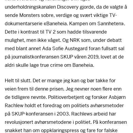
underholdningskanalen Discovery gjorde, da de valgte å
sende Monsters sobre, verdige og svært viktige TV-
dokumentarserie «Baneheia. Kampen om Sannheten».
Dette i kontrast til TV 2 som hadde tilsvarende
mulighet, men ikke våget. Og
NRK
som, under debatt
med blant annet Ada Sofie Austegard foran fullsatt sal
på journalistkonferansen
SKUP
våren 2019, lovet at de
aldri skulle lage true crime om Baneheia.
Helt til slutt. Det er mange jeg kan og bør takke for
veien frem til denne prisen. Jeg nevner noen flere enn
de tidligere nevnte. Politioverbetjent og forsker Asbjørn
Rachlew holdt et foredrag om politiets avhørsmetoder
på
SKUP
-konferansen i 2003. Rachlews arbeid har
revolusjonert avhørsmetodene i politiet. På konferansen
snakket han om oppklaringspress og fare for falske