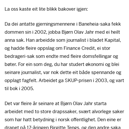
La oss kaste eit lite blikk bakover igjen:
Da dei antatte gjerningsmennene i Baneheia-saka fekk
dommen sin i 2002, jobba Bjørn Olav Jahr med ei heilt
anna sak. Han arbeidde som journalist i bladet Kapital,
og hadde fleire oppslag om Finance Credit, ei stor
bedrageri-sak som endte med fleire domsfellingar og
bøter. For ein som deg, du har studert økonomi og blei
seinare journalist, var nok dette eit både spennande og
opplagt fagfelt. Arbeidet ga
SKUP
-prisen i 2003, og vart
til bok i 2005.
Det var fleire år seinare at Bjørn Olav Jahr starta
arbeidet med to store drapssaker, svært alvorlege saker
som har hatt betydning i norsk offentlighet. Den eine er
drapet på 17-åringen Birgitte Tengs, og den andre saka