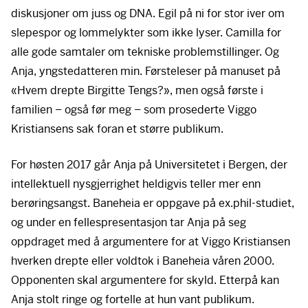
diskusjoner om juss og
DNA
. Egil på ni for stor iver om
slepespor og lommelykter som ikke lyser. Camilla for
alle gode samtaler om tekniske problemstillinger. Og
Anja, yngstedatteren min. Førsteleser på manuset på
«Hvem drepte Birgitte Tengs?», men også første i
familien – også før meg – som prosederte Viggo
Kristiansens sak foran et større publikum.
For høsten 2017 går Anja på Universitetet i Bergen, der
intellektuell nysgjerrighet heldigvis teller mer enn
berøringsangst. Baneheia er oppgave på ex.phil-studiet,
og under en fellespresentasjon tar Anja på seg
oppdraget med å argumentere for at Viggo Kristiansen
hverken drepte eller voldtok i Baneheia våren 2000.
Opponenten skal argumentere for skyld. Etterpå kan
Anja stolt ringe og fortelle at hun vant publikum.