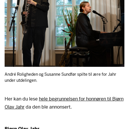
André Roligheden og Susanne Sundfør spilte til ære for Jahr
under utdelingen.
Her kan du lese
hele begrunnelsen for honnøren til Bjørn
Her ligger det en video
Olav Jahr
da den ble annonsert.
For å se innholdet må du først akseptere cookies. Du
kan trekke tilbake samtykket når som helst nederst til
venstre.
Bjørn Olav Jahr