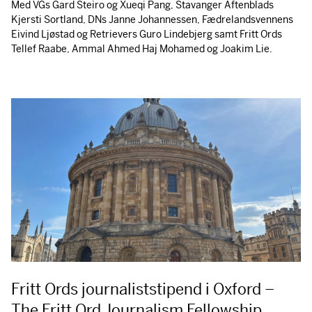
Med VGs Gard Steiro og Xueqi Pang, Stavanger Aftenblads
Kjersti Sortland, DNs Janne Johannessen, Fædrelandsvennens
Eivind Ljøstad og Retrievers Guro Lindebjerg samt Fritt Ords
Tellef Raabe, Ammal Ahmed Haj Mohamed og Joakim Lie.
Fritt Ords journaliststipend i Oxford –
The Fritt Ord Journalism Fellowship