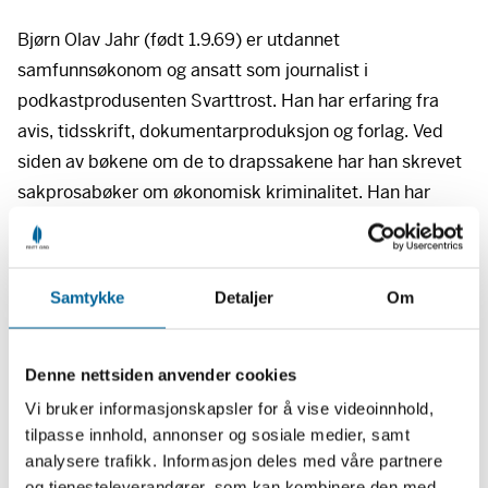
Bjørn Olav Jahr (født 1.9.69) er utdannet
samfunnsøkonom og ansatt som journalist i
podkastprodusenten Svarttrost. Han har erfaring fra
avis, tidsskrift, dokumentarproduksjon og forlag. Ved
siden av bøkene om de to drapssakene har han skrevet
sakprosabøker om økonomisk kriminalitet. Han har
mottatt flere mediepriser, blant annet Den store
journalistprisen i 2023. Jahr har mottatt støtte fra Fritt
Ord til noen av sine prosjekter og bøker.
Samtykke
Detaljer
Om
Vil du ha nyheter fra Fritt Ord direkte på e-post?
Meld
deg på vårt gratis nyhetsbrev her.
Denne nettsiden anvender cookies
Vi bruker informasjonskapsler for å vise videoinnhold,
tilpasse innhold, annonser og sosiale medier, samt
Abonner på Fritt Ords nyhetsbrev
analysere trafikk. Informasjon deles med våre partnere
og tjenesteleverandører, som kan kombinere den med