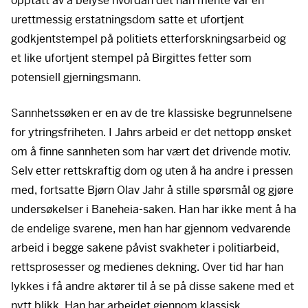
opptatt av å belyse hvordan det han mente var en
urettmessig erstatningsdom satte et ufortjent
godkjentstempel på politiets etterforskningsarbeid og
et like ufortjent stempel på Birgittes fetter som
potensiell gjerningsmann.
Sannhetssøken er en av de tre klassiske begrunnelsene
for ytringsfriheten. I Jahrs arbeid er det nettopp ønsket
om å finne sannheten som har vært det drivende motiv.
Selv etter rettskraftig dom og uten å ha andre i pressen
med, fortsatte Bjørn Olav Jahr å stille spørsmål og gjøre
undersøkelser i Baneheia-saken. Han har ikke ment å ha
de endelige svarene, men han har gjennom vedvarende
arbeid i begge sakene påvist svakheter i politiarbeid,
rettsprosesser og medienes dekning. Over tid har han
lykkes i få andre aktører til å se på disse sakene med et
nytt blikk. Han har arbeidet gjennom klassisk