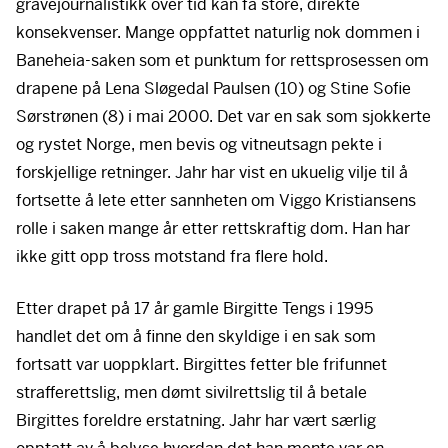
gravejournalistikk over tid kan få store, direkte
konsekvenser. Mange oppfattet naturlig nok dommen i
Baneheia-saken som et punktum for rettsprosessen om
drapene på Lena Sløgedal Paulsen (10) og Stine Sofie
Sørstrønen (8) i mai 2000. Det var en sak som sjokkerte
og rystet Norge, men bevis og vitneutsagn pekte i
forskjellige retninger. Jahr har vist en ukuelig vilje til å
fortsette å lete etter sannheten om Viggo Kristiansens
rolle i saken mange år etter rettskraftig dom. Han har
ikke gitt opp tross motstand fra flere hold.
Etter drapet på 17 år gamle Birgitte Tengs i 1995
handlet det om å finne den skyldige i en sak som
fortsatt var uoppklart. Birgittes fetter ble frifunnet
strafferettslig, men dømt sivilrettslig til å betale
Birgittes foreldre erstatning. Jahr har vært særlig