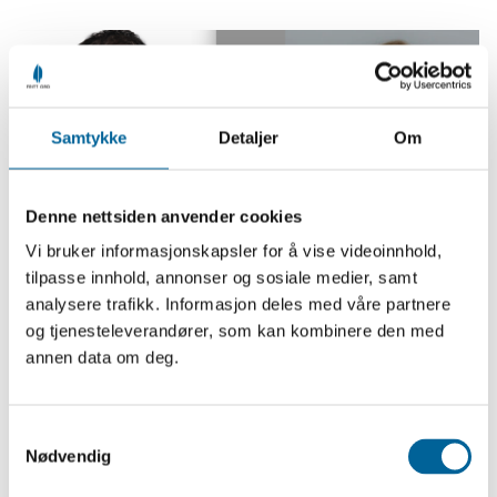
Samtykke
Detaljer
Om
Denne nettsiden anvender cookies
Vi bruker informasjonskapsler for å vise videoinnhold,
Øyvind Brenne og Janne Biedilæ Bjørgan
tilpasse innhold, annonser og sosiale medier, samt
analysere trafikk. Informasjon deles med våre partnere
og tjenesteleverandører, som kan kombinere den med
annen data om deg.
S
Nødvendig
a
m