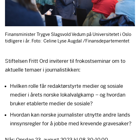
Finansminister Trygve Slagsvold Vedum på Universitetet i Oslo
tidligere i år. Foto: Celine Lyse Augdal /Finansdepartementet
Stiftelsen Fritt Ord inviterer til frokostseminar om to
aktuelle temaer i journalistikken:
Hvilken rolle får redaktørstyrte medier og sosiale
medier i årets norske lokalvalgkamp – og hvordan
bruker etablerte medier de sosiale?
Hvordan kan norske journalister utnytte andre lands
innsynsregler for å jobbe med krevende gravesaker?
Når: Onsdag 23. august 2023 kl 08.30-10.00