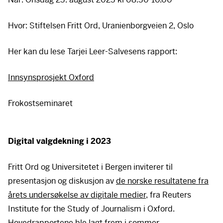
Hvor: Stiftelsen Fritt Ord, Uranienborgveien 2, Oslo
Her kan du lese Tarjei Leer-Salvesens rapport:
Innsynsprosjekt Oxford
Her ligger det en video
Frokostseminaret
For å se innholdet må du først akseptere cookies. Du
kan trekke tilbake samtykket når som helst nederst til
venstre.
Digital valgdekning i 2023
Godta cookies
Fritt Ord og Universitetet i Bergen inviterer til
presentasjon og diskusjon av
de norske resultatene fra
årets undersøkelse av digitale medier,
fra Reuters
Institute for the Study of Journalism i Oxford.
Hovedrapportene ble lagt frem i sommer.