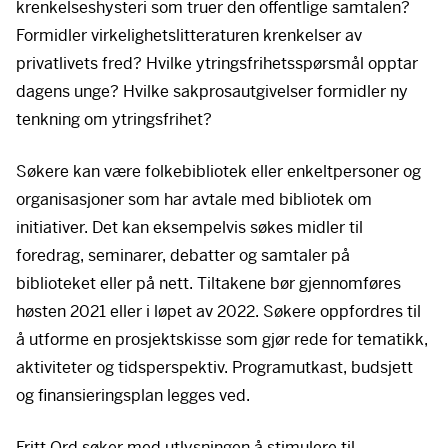
krenkelseshysteri som truer den offentlige samtalen?
Formidler virkelighetslitteraturen krenkelser av
privatlivets fred? Hvilke ytringsfrihetsspørsmål opptar
dagens unge? Hvilke sakprosautgivelser formidler ny
tenkning om ytringsfrihet?
Søkere kan være folkebibliotek eller enkeltpersoner og
organisasjoner som har avtale med bibliotek om
initiativer. Det kan eksempelvis søkes midler til
foredrag, seminarer, debatter og samtaler på
biblioteket eller på nett. Tiltakene bør gjennomføres
høsten 2021 eller i løpet av 2022. Søkere oppfordres til
å utforme en prosjektskisse som gjør rede for tematikk,
aktiviteter og tidsperspektiv. Programutkast, budsjett
og finansieringsplan legges ved.
Fritt Ord søker med utlysningen å stimulere til