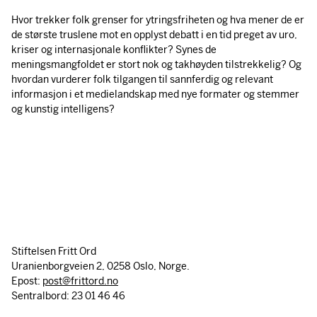
Hvor trekker folk grenser for ytringsfriheten og hva mener de er
de største truslene mot en opplyst debatt i en tid preget av uro,
kriser og internasjonale konflikter? Synes de
meningsmangfoldet er stort nok og takhøyden tilstrekkelig? Og
hvordan vurderer folk tilgangen til sannferdig og relevant
informasjon i et medielandskap med nye formater og stemmer
og kunstig intelligens?
Stiftelsen Fritt Ord
Uranienborgveien 2, 0258 Oslo, Norge.
Epost:
post@frittord.no
Sentralbord: 23 01 46 46