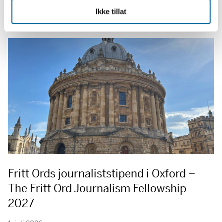
Tellef Raabe, Ammal Ahmed Haj Mohamed og Joakim Lie.
Ikke tillat
Fritt Ords journaliststipend i Oxford –
The Fritt Ord Journalism Fellowship
2027