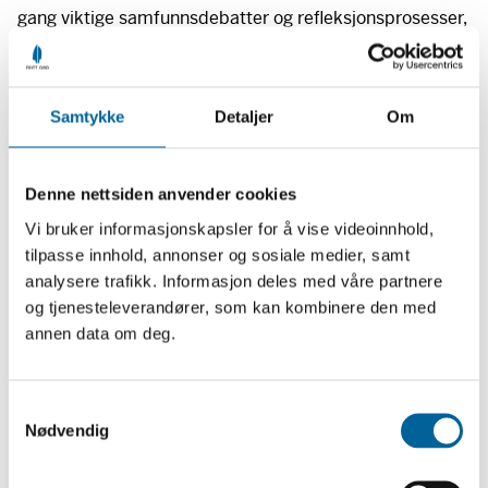
gang viktige samfunnsdebatter og refleksjonsprosesser,
sa Stiftelsen Fritt Ords styreleder Grete Brochmann om
tildelingen
da den ble gjort kjent
i mars 2023.
Samtykke
Detaljer
Om
Musiker og dokumentarfilm
Isaksen har vært en profilert musiker og aktivist i nesten
Denne nettsiden anvender cookies
et tiår. I 2016 vant hun Samisk Grand Prix, i 2017 Liet
Vi bruker informasjonskapsler for å vise videoinnhold,
International og i 2018 NRKs Stjernekamp. Siden 2017
tilpasse innhold, annonser og sosiale medier, samt
analysere trafikk. Informasjon deles med våre partnere
har hun vært frontfigur og vokalist i synthpopbandet
og tjenesteleverandører, som kan kombinere den med
ISÁK, som har fått nasjonal og internasjonal
annen data om deg.
oppmerksomhet.
Ella Marie Hætta Isaksen spilte hovedrollen i
spillefilmen “Ellos Eatnu – La elva leve” (2023) om Alta-
S
Nødvendig
a
saken. Hun er hovedperson i dokumentaren “Rahcan –
m
Ellas opprør” fra 2022, som gir et innblikk i hennes
t