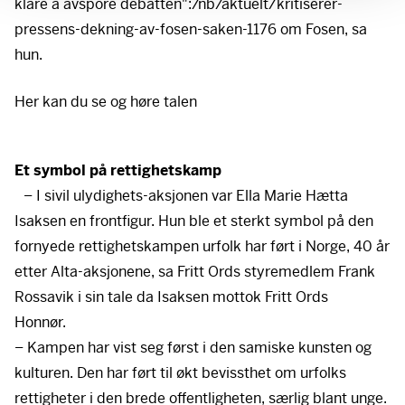
klare å avspore debatten":/nb/aktuelt/kritiserer-
pressens-dekning-av-fosen-saken-1176 om Fosen, sa
hun.
Her ligger det en video
Her kan du se og høre talen
For å se innholdet må du først akseptere cookies. Du
kan trekke tilbake samtykket når som helst nederst til
venstre.
Et symbol på rettighetskamp
Godta cookies
– I sivil ulydighets-aksjonen var Ella Marie Hætta
Isaksen en frontfigur. Hun ble et sterkt symbol på den
fornyede rettighetskampen urfolk har ført i Norge, 40 år
etter Alta-aksjonene, sa Fritt Ords styremedlem Frank
Rossavik i sin tale da Isaksen mottok Fritt Ords
Honnør.
– Kampen har vist seg først i den samiske kunsten og
kulturen. Den har ført til økt bevissthet om urfolks
rettigheter i den brede offentligheten, særlig blant unge.