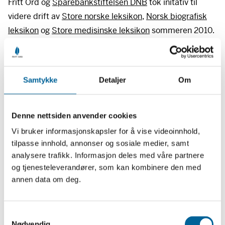
Fritt Ord og
Sparebankstiftelsen
DNB
tok initativ til
videre drift av
Store norske leksikon
,
Norsk biografisk
leksikon
og
Store medisinske leksikon
sommeren 2010.
SNL
.no består av signerte leksikonartikler skrevet av
kvalifiserte fagpersoner.
Samtykke
Detaljer
Om
Store norske leksikon er eid av den ideelle
organisasjonen Foreningen Store norske leksikon.
Denne nettsiden anvender cookies
Vi bruker informasjonskapsler for å vise videoinnhold,
tilpasse innhold, annonser og sosiale medier, samt
analysere trafikk. Informasjon deles med våre partnere
Nyheter
og tjenesteleverandører, som kan kombinere den med
annen data om deg.
Se alle
S
Nødvendig